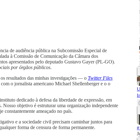
rência de audiência pública na Subcomissão Especial de
da à Comissão de Comunicação da Câmara dos
mentos apresentados pelo deputado Gustavo Gayer (PL-GO).
ciais por órgãos públicos
.
 os resultados das minhas investigações — o
Twitter Files
 com o jornalista americano Michael Shellenberger e o o
U
I
nstituto dedicado à defesa da liberdade de expressão, em
s. Nosso objetivo é estruturar uma organização independente
oje constantemente ameaçado no país.
igativo e a sociedade civil precisam caminhar juntos para
 a qualquer forma de censura de forma permanente.
#
J