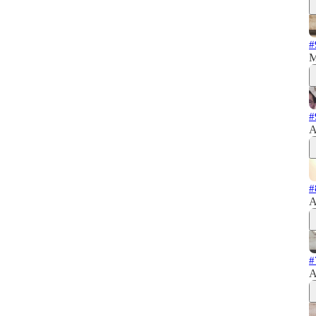
#
M
#
A
#
A
#
A