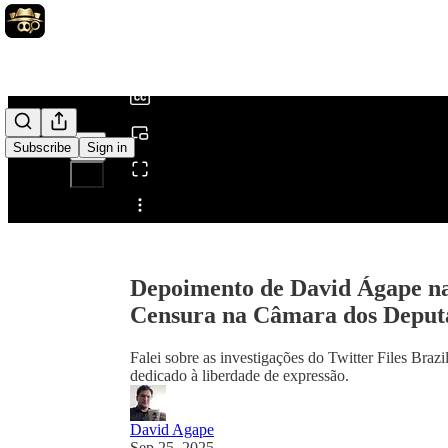
0:00
/
Subscribe
Sign in
Share from 0:00
Depoimento de David Ágape na
Censura na Câmara dos Deput
Falei sobre as investigações do Twitter Files Brazi
dedicado à liberdade de expressão.
David Agape
Sep 25, 2025