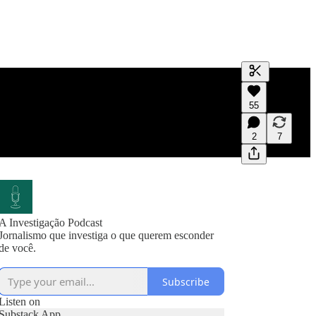
Generate tra
55
A transcript 
editing.
2
7
A Investigação Podcast
Jornalismo que investiga o que querem esconder
de você.
Subscribe
Listen on
Substack App