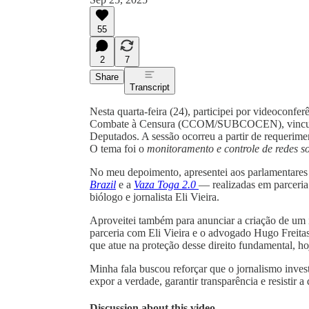
55
2
7
Share
Transcript
Nesta quarta-feira (24), participei por videoconfe
Combate à Censura (CCOM/SUBCOCEN), vincula
Deputados. A sessão ocorreu a partir de requeri
O tema foi o
monitoramento e controle de redes so
No meu depoimento, apresentei aos parlamentares
Brazil
e a
Vaza Toga 2.0
— realizadas em parceria
biólogo e jornalista Eli Vieira.
Aproveitei também para anunciar a criação de um i
parceria com Eli Vieira e o advogado Hugo Freita
que atue na proteção desse direito fundamental, h
Minha fala buscou reforçar que o jornalismo invest
expor a verdade, garantir transparência e resistir
Discussion about this video