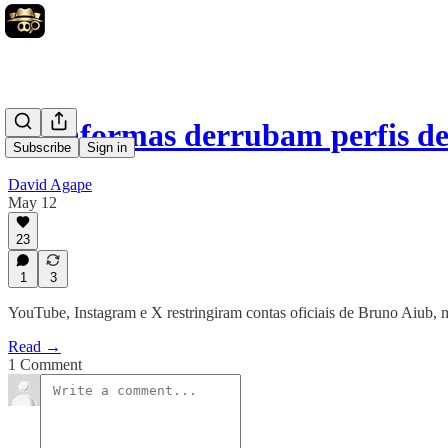
Plataformas derrubam perfis 
Subscribe
Sign in
David Agape
May 12
23
1
3
YouTube, Instagram e X restringiram contas oficiais de Bruno Aiub,
Read →
1 Comment