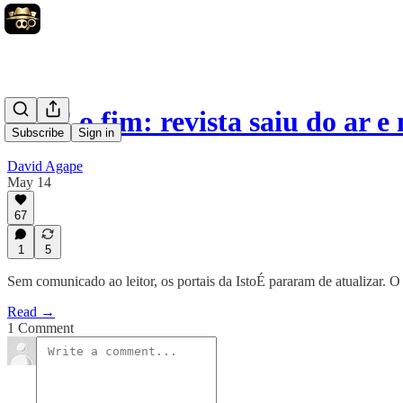
IstoÉ o fim: revista saiu do ar
Subscribe
Sign in
David Agape
May 14
67
1
5
Sem comunicado ao leitor, os portais da IstoÉ pararam de atualizar. 
Read →
1 Comment