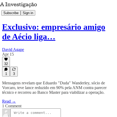
Subscribe
Sign in
Exclusivo: empresário amigo
de Aécio liga…
David Agape
Apr 15
32
1
3
Mensagens revelam que Eduardo "Duda" Wanderley, sócio de
Vorcaro, teve lance reduzido em 90% pela ANM contra parecer
técnico e recorreu ao Banco Master para viabilizar a operação.
Read →
1 Comment