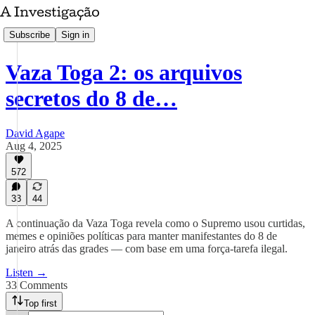
Subscribe
Sign in
Vaza Toga 2: os arquivos
secretos do 8 de…
David Agape
Aug 4, 2025
572
33
44
A continuação da Vaza Toga revela como o Supremo usou curtidas,
memes e opiniões políticas para manter manifestantes do 8 de
janeiro atrás das grades — com base em uma força-tarefa ilegal.
Listen →
33 Comments
Top first