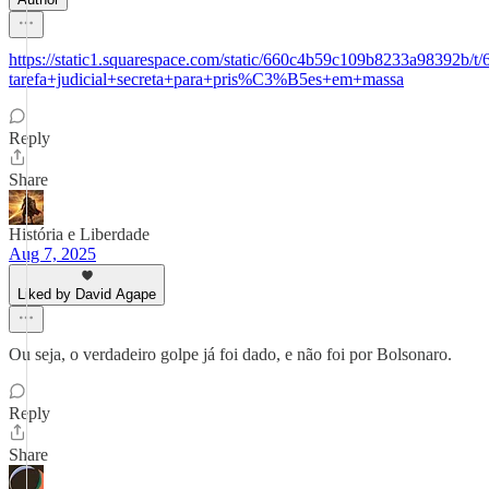
https://static1.squarespace.com/static/660c4b59c109b8233a983
tarefa+judicial+secreta+para+pris%C3%B5es+em+massa
Reply
Share
História e Liberdade
Aug 7, 2025
Liked by David Agape
Ou seja, o verdadeiro golpe já foi dado, e não foi por Bolsonaro.
Reply
Share