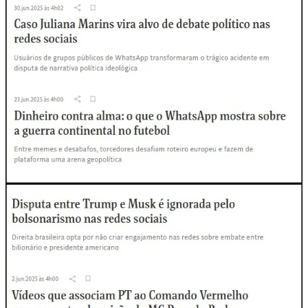
semanalmente sobre desinformação — do ponto de vista deles. Ou
seja: quem monitora também constrói a narrativa”, afirmou em
publicação
no X (antigo Twitter). Ele observa que o conteúdo da
coluna frequentemente adota enquadramentos favoráveis à esquerda
e ao Judiciário, o que reforça a percepção de alinhamento político.
Um dos casos citados por Marcial foi o artigo em que Bailez e
Fakhouri destacaram supostos elogios de neonazistas brasileiros ao
deputado Nikolas Ferreira após o atentado contra Charlie Kirk nos
Estados Unidos — texto que, segundo ele, virou munição para
impor uma narrativa por meio da mídia tradicional. “Rotulam e
empurram banimentos sob o selo de desinformação. Agora, tentam
usar o caso Charlie Kirk para colar neonazismo em toda a direita
brasileira. Não cola”, escreveu.
Embora o foco declarado da empresa seja observar tendências de
comunicação e narrativas virais, na prática o trabalho da Palver
envolve identificar a coloração política predominante de
determinados fluxos de mensagens. Ou seja, os sistemas da Palver
são utilizados para traçar “perfis ideológicos” da população — em
especial do segmento bolsonarista —, criando narrativas que
embasam a militância de esquerda.
O viés fica evidente em uma fala de Felipe Bailez durante um debate
realizado em abril de 2024. Na ocasião, o CEO da Palver afirmou