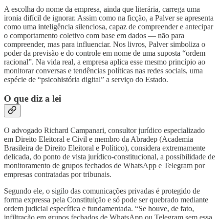
A escolha do nome da empresa, ainda que literária, carrega uma
ironia difícil de ignorar. Assim como na ficção, a Palver se apresenta
como uma inteligência silenciosa, capaz de compreender e antecipar
o comportamento coletivo com base em dados — não para
compreender, mas para influenciar. Nos livros, Palver simboliza o
poder da previsão e do controle em nome de uma suposta “ordem
racional”. Na vida real, a empresa aplica esse mesmo princípio ao
monitorar conversas e tendências políticas nas redes sociais, uma
espécie de “psicohistória digital” a serviço do Estado.
O que diz a lei
O advogado Richard Campanari, consultor jurídico especializado
em Direito Eleitoral e Civil e membro da Abradep (Academia
Brasileira de Direito Eleitoral e Político), considera extremamente
delicada, do ponto de vista jurídico-constitucional, a possibilidade de
monitoramento de grupos fechados de WhatsApp e Telegram por
empresas contratadas por tribunais.
Segundo ele, o sigilo das comunicações privadas é protegido de
forma expressa pela Constituição e só pode ser quebrado mediante
ordem judicial específica e fundamentada. “Se houve, de fato,
infiltração em grupos fechados de WhatsApp ou Telegram sem essa