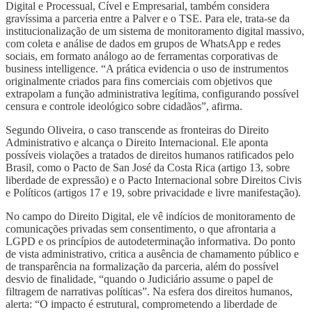
Digital e Processual, Cível e Empresarial, também considera
gravíssima a parceria entre a Palver e o TSE. Para ele, trata-se da
institucionalização de um sistema de monitoramento digital massivo,
com coleta e análise de dados em grupos de WhatsApp e redes
sociais, em formato análogo ao de ferramentas corporativas de
business intelligence. “A prática evidencia o uso de instrumentos
originalmente criados para fins comerciais com objetivos que
extrapolam a função administrativa legítima, configurando possível
censura e controle ideológico sobre cidadãos”, afirma.
Segundo Oliveira, o caso transcende as fronteiras do Direito
Administrativo e alcança o Direito Internacional. Ele aponta
possíveis violações a tratados de direitos humanos ratificados pelo
Brasil, como o Pacto de San José da Costa Rica (artigo 13, sobre
liberdade de expressão) e o Pacto Internacional sobre Direitos Civis
e Políticos (artigos 17 e 19, sobre privacidade e livre manifestação).
No campo do Direito Digital, ele vê indícios de monitoramento de
comunicações privadas sem consentimento, o que afrontaria a
LGPD e os princípios de autodeterminação informativa. Do ponto
de vista administrativo, critica a ausência de chamamento público e
de transparência na formalização da parceria, além do possível
desvio de finalidade, “quando o Judiciário assume o papel de
filtragem de narrativas políticas”. Na esfera dos direitos humanos,
alerta: “O impacto é estrutural, comprometendo a liberdade de