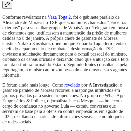
Conforme revelamos na
Vaza Toga 2
, foi o gabinete paralelo de
Alexandre de Moraes no TSE que acionou os chamados “parceiros
externos” para vasculhar grupos de WhatsApp e Telegram em busca
de elementos que justificassem a manutenção da prisão de mulheres
detidas no 8 de janeiro. A própria chefe de gabinete de Moraes,
Cristina Yukiko Kusahara, orientou que Eduardo Tagliaferro, então
chefe do departamento de combate à desinformação do TSE,
enviasse a solicitação diretamente para o e-mail pessoal do ministro,
driblando os canais oficiais e deixando claro que a atuação seria feita
fora da estrutura formal do Estado. Segundo fontes consultadas pela
reportagem, o ministro autorizou pessoalmente o uso desses agentes
informais.
E foram ainda mais longe. Como
revelado
por
A Investigação
, o
gabinete paralelo de Moraes recorreu a arapongas infiltrados em
grupos privados para sustentar operações. No grupo de WhatsApp
Empresários & Política, o jornalista Lucas Mesquita — hoje com
cargo de confiança no governo Lula — extraiu conversas que
serviram de base para a ofensiva contra empresários em agosto de
2022, resultando na coleta de informações sensíveis e no bloqueio
de redes sociais.