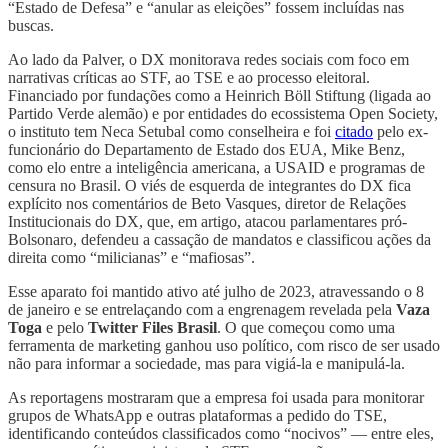
“Estado de Defesa” e “anular as eleições” fossem incluídas nas
buscas.
Ao lado da Palver, o DX monitorava redes sociais com foco em
narrativas críticas ao STF, ao TSE e ao processo eleitoral.
Financiado por fundações como a Heinrich Böll Stiftung (ligada ao
Partido Verde alemão) e por entidades do ecossistema Open Society,
o instituto tem Neca Setubal como conselheira e foi
citado
pelo ex-
funcionário do Departamento de Estado dos EUA, Mike Benz,
como elo entre a inteligência americana, a USAID e programas de
censura no Brasil. O viés de esquerda de integrantes do DX fica
explícito nos comentários de Beto Vasques, diretor de Relações
Institucionais do DX, que, em artigo, atacou parlamentares pró-
Bolsonaro, defendeu a cassação de mandatos e classificou ações da
direita como “milicianas” e “mafiosas”.
Esse aparato foi mantido ativo até julho de 2023, atravessando o 8
de janeiro e se entrelaçando com a engrenagem revelada pela
Vaza
Toga
e pelo
Twitter Files Brasil
. O que começou como uma
ferramenta de marketing ganhou uso político, com risco de ser usado
não para informar a sociedade, mas para vigiá-la e manipulá-la.
As reportagens mostraram que a empresa foi usada para monitorar
grupos de WhatsApp e outras plataformas a pedido do TSE,
identificando conteúdos classificados como “nocivos” — entre eles,