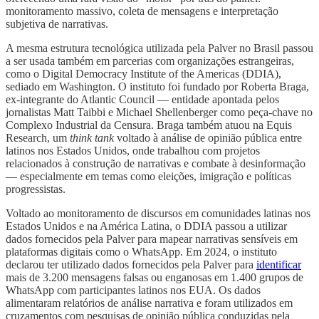
monitoramento massivo, coleta de mensagens e interpretação
subjetiva de narrativas.
A mesma estrutura tecnológica utilizada pela Palver no Brasil passou
a ser usada também em parcerias com organizações estrangeiras,
como o Digital Democracy Institute of the Americas (DDIA),
sediado em Washington. O instituto foi fundado por Roberta Braga,
ex-integrante do Atlantic Council — entidade apontada pelos
jornalistas Matt Taibbi e Michael Shellenberger como peça-chave no
Complexo Industrial da Censura. Braga também atuou na Equis
Research, um
think tank
voltado à análise de opinião pública entre
latinos nos Estados Unidos, onde trabalhou com projetos
relacionados à construção de narrativas e combate à desinformação
— especialmente em temas como eleições, imigração e políticas
progressistas.
Voltado ao monitoramento de discursos em comunidades latinas nos
Estados Unidos e na América Latina, o DDIA passou a utilizar
dados fornecidos pela Palver para mapear narrativas sensíveis em
plataformas digitais como o WhatsApp. Em 2024, o instituto
declarou ter utilizado dados fornecidos pela Palver para
identificar
mais de 3.200 mensagens falsas ou enganosas em 1.400 grupos de
WhatsApp com participantes latinos nos EUA. Os dados
alimentaram relatórios de análise narrativa e foram utilizados em
cruzamentos com pesquisas de opinião pública conduzidas pela