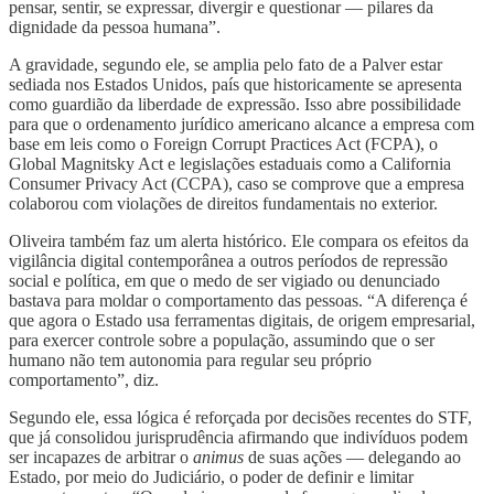
pensar, sentir, se expressar, divergir e questionar — pilares da
dignidade da pessoa humana”.
A gravidade, segundo ele, se amplia pelo fato de a Palver estar
sediada nos Estados Unidos, país que historicamente se apresenta
como guardião da liberdade de expressão. Isso abre possibilidade
para que o ordenamento jurídico americano alcance a empresa com
base em leis como o Foreign Corrupt Practices Act (FCPA), o
Global Magnitsky Act e legislações estaduais como a California
Consumer Privacy Act (CCPA), caso se comprove que a empresa
colaborou com violações de direitos fundamentais no exterior.
Oliveira também faz um alerta histórico. Ele compara os efeitos da
vigilância digital contemporânea a outros períodos de repressão
social e política, em que o medo de ser vigiado ou denunciado
bastava para moldar o comportamento das pessoas. “A diferença é
que agora o Estado usa ferramentas digitais, de origem empresarial,
para exercer controle sobre a população, assumindo que o ser
humano não tem autonomia para regular seu próprio
comportamento”, diz.
Segundo ele, essa lógica é reforçada por decisões recentes do STF,
que já consolidou jurisprudência afirmando que indivíduos podem
ser incapazes de arbitrar o
animus
de suas ações — delegando ao
Estado, por meio do Judiciário, o poder de definir e limitar