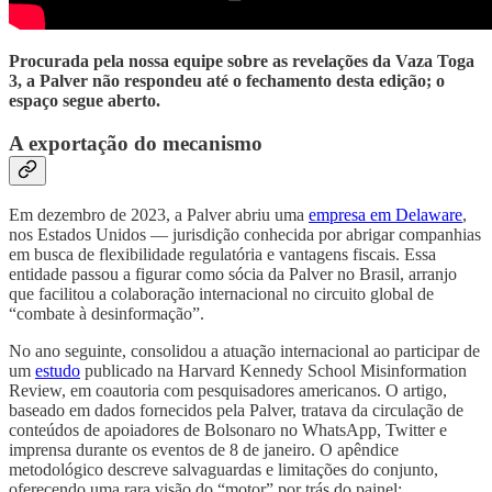
Procurada pela nossa equipe sobre as revelações da Vaza Toga
3, a Palver não respondeu até o fechamento desta edição; o
espaço segue aberto.
A exportação do mecanismo
Em dezembro de 2023, a Palver abriu uma
empresa em Delaware
,
nos Estados Unidos — jurisdição conhecida por abrigar companhias
em busca de flexibilidade regulatória e vantagens fiscais. Essa
entidade passou a figurar como sócia da Palver no Brasil, arranjo
que facilitou a colaboração internacional no circuito global de
“combate à desinformação”.
No ano seguinte, consolidou a atuação internacional ao participar de
um
estudo
publicado na Harvard Kennedy School Misinformation
Review, em coautoria com pesquisadores americanos. O artigo,
baseado em dados fornecidos pela Palver, tratava da circulação de
conteúdos de apoiadores de Bolsonaro no WhatsApp, Twitter e
imprensa durante os eventos de 8 de janeiro. O apêndice
metodológico descreve salvaguardas e limitações do conjunto,
oferecendo uma rara visão do “motor” por trás do painel: