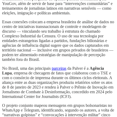
YouGov, além de servir de base para “intervenções comunitárias” e
treinamentos de jornalistas latinos em narrativas sensíveis — como
eleições, imigração e políticas ambientais.
Essas conexões colocam a empresa brasileira de análise de dados no
centro de iniciativas transnacionais de controle e modelagem de
discurso — vinculando seu trabalho à estrutura do chamado
Complexo Industrial da Censura. O uso de sua tecnologia por
entidades estrangeiras ligadas a partidos, fundações bilionárias e
agências de influência digital sugere que os dados capturados em
território nacional — inclusive em grupos privados de brasileiros —
podem ter alimentado estratégias de manipulação de percepção
também fora do Brasil.
No Brasil, uma das principais
parceiras
da Palver é a
Agência
Lupa
, empresa de checagem de fatos que colaborou com o TSE e
com o consórcio de imprensa durante os últimos ciclos eleitorais. A
aliança entre as duas organizações produziu relatórios sobre os atos
de 8 de janeiro de 2023 e rendeu à Palver o Prêmio de Inovação em
Jornalismo de Combate à Desinformação, concedido em 2024 pelo
International Center for Journalists (ICFJ).
O projeto conjunto mapeou mensagens em grupos bolsonaristas no
WhatsApp e Telegram, identificando, segundo os autores, a volta de
“narrativas golpistas” e “convocações à intervenção militar” cinco