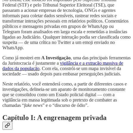
Federal (STF) e pelo Tribunal Superior Eleitoral (TSE), que
passaram a acionar empresas de tecnologia, ONGs e agentes
informais para coletar dados sensíveis, rastrear redes sociais e
transformar interações pessoais em relatórios políticos. Comentários
públicos e mensagens privadas em grupos de WhatsApp ou
Telegram foram analisados em larga escala e remetidas a instâncias
ligadas ao Judiciário. Qualquer interação podia ser classificada como
suspeita — de uma crítica no Twitter a um emoji enviado no
WhatsApp.
Como já mostrei em
A Investigação
, uma das principais ferramentas
da Juristocracia é justamente a
vigilância e a extração massiva de
dados da população
. Com ela, constrói-se um mapa invisível da
sociedade — usado depois para embasar perseguições judiciais.
Neste relatório, você entenderá como, a partir de diferentes casos e
investigações, delineia-se um aparato de monitoramento constante
que se consolidou como um Estado policial digital — com a
vigilância em massa legitimada sob o pretexto de combater as
chamadas “
fake news
” e o “discurso de ódio”.
Capítulo I: A engrenagem privada