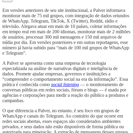
Em versões anteriores de seu site institucional, a Palver informava
monitorar mais de 75 mil grupos, com integração de dados oriundos
de WhatsApp, Telegram, TikTok, X (Twitter), Reddit, rádio e
televisão. Alegava atuar em mais de 10 países, coletar informações
em tempo real em mais de 200 idiomas, monitorar mais de 2 milhões
de usuários, processar 300 mil mensagens e 150 mil arquivos de
mídia por dia. Em versões posteriores e em outras reportagens, esse
número já havia subido para “mais de 100 mil grupos de WhatsApp
e Telegram”.
A Palver se apresenta como uma empresa de tecnologia
especializada na análise de narrativas digitais e inteligência de
dados. Promete ajudar empresas, governos e instituições a
“compreender o comportamento social na era da informação”. Essa
prática é conhecida como
social listening
— o monitoramento de
conversas públicas em redes sociais, fóruns e blogs — é usada por
agências e corporações para medir a reação do público a produtos e
campanhas.
O que diferencia a Palver, no entanto, é seu foco em grupos de
WhatsApp e canais do Telegram. Ao contrário do que ocorre em
redes sociais abertas, esses espaços são considerados ambientes
privados, e seus dados não estão disponíveis de forma pública ou
autorizada para mineração. A extração de mensagens desses grupos,