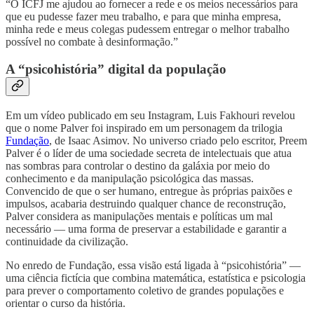
“O ICFJ me ajudou ao fornecer a rede e os meios necessários para
que eu pudesse fazer meu trabalho, e para que minha empresa,
minha rede e meus colegas pudessem entregar o melhor trabalho
possível no combate à desinformação.”
A “psicohistória” digital da população
Em um vídeo publicado em seu Instagram, Luis Fakhouri revelou
que o nome Palver foi inspirado em um personagem da trilogia
Fundação
, de Isaac Asimov. No universo criado pelo escritor, Preem
Palver é o líder de uma sociedade secreta de intelectuais que atua
nas sombras para controlar o destino da galáxia por meio do
conhecimento e da manipulação psicológica das massas.
Convencido de que o ser humano, entregue às próprias paixões e
impulsos, acabaria destruindo qualquer chance de reconstrução,
Palver considera as manipulações mentais e políticas um mal
necessário — uma forma de preservar a estabilidade e garantir a
continuidade da civilização.
No enredo de Fundação, essa visão está ligada à “psicohistória” —
uma ciência fictícia que combina matemática, estatística e psicologia
para prever o comportamento coletivo de grandes populações e
orientar o curso da história.