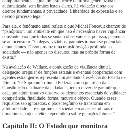
comportamentos. “Quando isso ocorre de forma generalizada e
automatizada, sem limites legais claros, há violação direta aos
direitos fundamentais, à privacidade, à liberdade de expressão e ao
devido processo legal.”
Para ele, o fenômeno atual reflete o que Michel Foucault chamou de
“panóptico”: um ambiente em que não é necessário haver vigilância
constante para que todos se sintam observados e, por isso, passem a
se autocensurar. “Colegas, vizinhos, parentes tornam-se potenciais
denunciantes. E isso produz uma transformação profunda na
sociedade — não apenas no discurso, mas na própria forma de
existir.”
Na avaliação de Wallace, a conjugação de vigilância digital,
delegação irregular de funções estatais e eventual cooperação com
agentes estrangeiros representa um atentado à essência do Estado de
Direito. “O Supremo Tribunal Federal, como guardião da
Constituição e baluarte da cidadania, tem o dever de garantir que
cada ato administrativo observe os elementos essenciais de validade:
competência, finalidade, forma, motivo e objeto. Quando esses
requisitos são ignorados, o poder legítimo se transforma em
arbitrariedade — e imprime na sociedade marcas estruturais e
duradouras, cujos efeitos repercutirão sobre gerações futuras.”
Capítulo II: O Estado que monitora