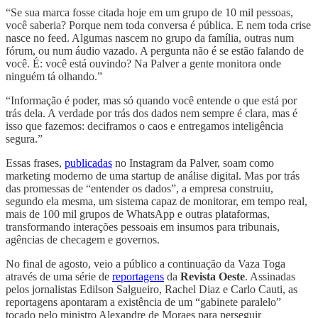
“Se sua marca fosse citada hoje em um grupo de 10 mil pessoas,
você saberia? Porque nem toda conversa é pública. E nem toda crise
nasce no feed. Algumas nascem no grupo da família, outras num
fórum, ou num áudio vazado. A pergunta não é se estão falando de
você. É: você está ouvindo? Na Palver a gente monitora onde
ninguém tá olhando.”
“Informação é poder, mas só quando você entende o que está por
trás dela. A verdade por trás dos dados nem sempre é clara, mas é
isso que fazemos: deciframos o caos e entregamos inteligência
segura.”
Essas frases,
publicadas
no Instagram da Palver, soam como
marketing moderno de uma startup de análise digital. Mas por trás
das promessas de “entender os dados”, a empresa construiu,
segundo ela mesma, um sistema capaz de monitorar, em tempo real,
mais de 100 mil grupos de WhatsApp e outras plataformas,
transformando interações pessoais em insumos para tribunais,
agências de checagem e governos.
No final de agosto, veio a público a continuação da Vaza Toga
através de uma série de
reportagens
da
Revista Oeste
. Assinadas
pelos jornalistas Edilson Salgueiro, Rachel Diaz e Carlo Cauti, as
reportagens apontaram a existência de um “gabinete paralelo”
tocado pelo ministro Alexandre de Moraes para perseguir