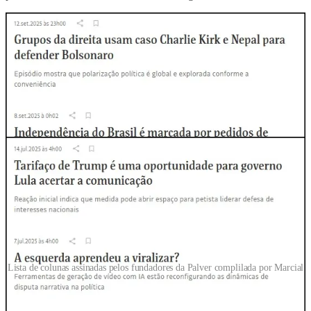
Lista de colunas assinadas pelos fundadores da Palver complilada por Marcial
Segundo Marcial, a Palver nem se preocupa em disfarçar suas
preferências ideológicas. “Os fundadores da empresa escrevem