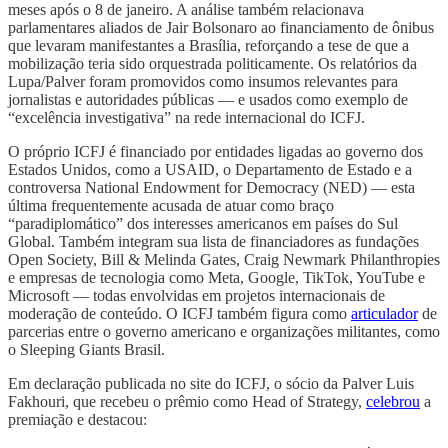
meses após o 8 de janeiro. A análise também relacionava
parlamentares aliados de Jair Bolsonaro ao financiamento de ônibus
que levaram manifestantes a Brasília, reforçando a tese de que a
mobilização teria sido orquestrada politicamente. Os relatórios da
Lupa/Palver foram promovidos como insumos relevantes para
jornalistas e autoridades públicas — e usados como exemplo de
“excelência investigativa” na rede internacional do ICFJ.
O próprio ICFJ é financiado por entidades ligadas ao governo dos
Estados Unidos, como a USAID, o Departamento de Estado e a
controversa National Endowment for Democracy (NED) — esta
última frequentemente acusada de atuar como braço
“paradiplomático” dos interesses americanos em países do Sul
Global. Também integram sua lista de financiadores as fundações
Open Society, Bill & Melinda Gates, Craig Newmark Philanthropies
e empresas de tecnologia como Meta, Google, TikTok, YouTube e
Microsoft — todas envolvidas em projetos internacionais de
moderação de conteúdo. O ICFJ também figura como
articulador
de
parcerias entre o governo americano e organizações militantes, como
o Sleeping Giants Brasil.
Em declaração publicada no site do ICFJ, o sócio da Palver Luis
Fakhouri, que recebeu o prêmio como Head of Strategy,
celebrou
a
premiação e destacou: