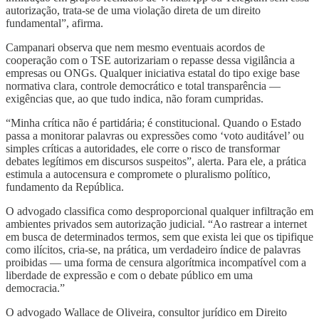
autorização, trata-se de uma violação direta de um direito
fundamental”, afirma.
Campanari observa que nem mesmo eventuais acordos de
cooperação com o TSE autorizariam o repasse dessa vigilância a
empresas ou ONGs. Qualquer iniciativa estatal do tipo exige base
normativa clara, controle democrático e total transparência —
exigências que, ao que tudo indica, não foram cumpridas.
“Minha crítica não é partidária; é constitucional. Quando o Estado
passa a monitorar palavras ou expressões como ‘voto auditável’ ou
simples críticas a autoridades, ele corre o risco de transformar
debates legítimos em discursos suspeitos”, alerta. Para ele, a prática
estimula a autocensura e compromete o pluralismo político,
fundamento da República.
O advogado classifica como desproporcional qualquer infiltração em
ambientes privados sem autorização judicial. “Ao rastrear a internet
em busca de determinados termos, sem que exista lei que os tipifique
como ilícitos, cria-se, na prática, um verdadeiro índice de palavras
proibidas — uma forma de censura algorítmica incompatível com a
liberdade de expressão e com o debate público em uma
democracia.”
O advogado Wallace de Oliveira, consultor jurídico em Direito