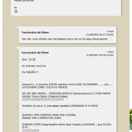
prática, isso significou que conversas da população — em especial
da direita bolsonarista — passaram a ser monitoradas em massa,
etiquetadas e entregues ao tribunal para embasar suas decisões.
O contrato previa o fornecimento gratuito da plataforma de
monitoramento, sigilo sobre as informações trocadas e elaboração de
relatórios sob demanda — mas sem estabelecer limites claros para o
escopo da coleta nem oferecer qualquer transparência pública sobre
os dados capturados.
Os funcionários da Palver informavam, em tempo real, o
crescimento de conteúdos críticos ao sistema eleitoral, à urna
eletrônica e ao próprio STF. Em 24 de setembro de 2022, por
exemplo, um alerta interno registrou que o termo “voto auditável”
estava próximo de atingir um “pico histórico” nas redes —
acendendo o sinal de alerta entre os operadores do tribunal, às
vésperas do primeiro turno.