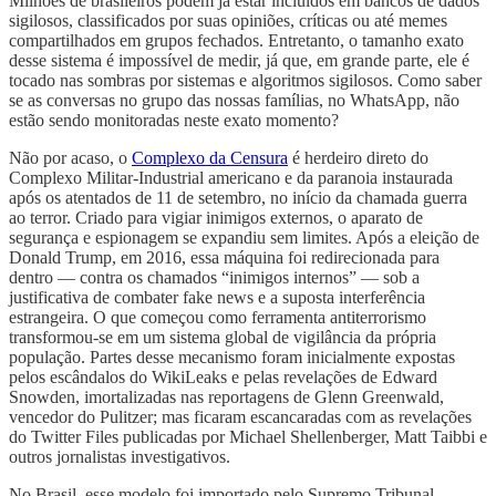
Milhões de brasileiros podem já estar incluídos em bancos de dados
sigilosos, classificados por suas opiniões, críticas ou até memes
compartilhados em grupos fechados. Entretanto, o tamanho exato
desse sistema é impossível de medir, já que, em grande parte, ele é
tocado nas sombras por sistemas e algoritmos sigilosos. Como saber
se as conversas no grupo das nossas famílias, no WhatsApp, não
estão sendo monitoradas neste exato momento?
Não por acaso, o
Complexo da Censura
é herdeiro direto do
Complexo Militar-Industrial americano e da paranoia instaurada
após os atentados de 11 de setembro, no início da chamada guerra
ao terror. Criado para vigiar inimigos externos, o aparato de
segurança e espionagem se expandiu sem limites. Após a eleição de
Donald Trump, em 2016, essa máquina foi redirecionada para
dentro — contra os chamados “inimigos internos” — sob a
justificativa de combater fake news e a suposta interferência
estrangeira. O que começou como ferramenta antiterrorismo
transformou-se em um sistema global de vigilância da própria
população. Partes desse mecanismo foram inicialmente expostas
pelos escândalos do WikiLeaks e pelas revelações de Edward
Snowden, imortalizadas nas reportagens de Glenn Greenwald,
vencedor do Pulitzer; mas ficaram escancaradas com as revelações
do Twitter Files publicadas por Michael Shellenberger, Matt Taibbi e
outros jornalistas investigativos.
No Brasil, esse modelo foi importado pelo Supremo Tribunal