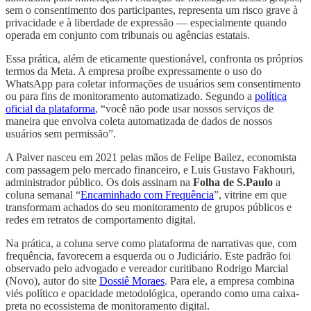
sem o consentimento dos participantes, representa um risco grave à
privacidade e à liberdade de expressão — especialmente quando
operada em conjunto com tribunais ou agências estatais.
Essa prática, além de eticamente questionável, confronta os próprios
termos da Meta. A empresa proíbe expressamente o uso do
WhatsApp para coletar informações de usuários sem consentimento
ou para fins de monitoramento automatizado. Segundo a
política
oficial da plataforma
, “você não pode usar nossos serviços de
maneira que envolva coleta automatizada de dados de nossos
usuários sem permissão”.
A Palver nasceu em 2021 pelas mãos de Felipe Bailez, economista
com passagem pelo mercado financeiro, e Luis Gustavo Fakhouri,
administrador público. Os dois assinam na
Folha de S.Paulo
a
coluna semanal “
Encaminhado com Frequência
”, vitrine em que
transformam achados do seu monitoramento de grupos públicos e
redes em retratos de comportamento digital.
Na prática, a coluna serve como plataforma de narrativas que, com
frequência, favorecem a esquerda ou o Judiciário. Este padrão foi
observado pelo advogado e vereador curitibano Rodrigo Marcial
(Novo), autor do site
Dossiê Moraes
. Para ele, a empresa combina
viés político e opacidade metodológica, operando como uma caixa-
preta no ecossistema de monitoramento digital.