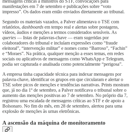
mensagens críticas a ministros do STF, convocações para
manifestações em 7 de setembro e publicações sobre “voto
impresso”. Os dados eram então enviados diretamente ao tribunal.
Segundo os materiais vazados, a Palver alimentava o TSE com
relatórios,
dashboards
em tempo real e alertas sobre postagens,
vídeos, áudios e menções a termos considerados sensíveis. As
queries
— listas de palavras-chave — eram sugeridas por
colaboradores do tribunal e incluíam expressões como “fraude
eleitoral”, “intervenção militar” e nomes como “Barroso”, “Fachin”
e “Moraes”. Na prática, qualquer menção a esses temas, em redes
sociais ou aplicativos de mensagens como WhatsApp e Telegram,
podia ser capturada e analisada como potencialmente “perigosa”.
A empresa tinha capacidade técnica para indexar mensagens por
palavra-chave, identificar os grupos em que circularam e alertar o
TSE sobre picos de menções e tendências narrativas. Prints mostram
que, já no dia 1º de setembro, a Palver notificava o tribunal sobre o
aumento das menções positivas ao 7 de setembro. No próprio dia 7,
registrou uma escalada de mensagens críticas ao STF e de apoio a
Bolsonaro. No fim do mês, em 28 de setembro, alertou para uma
explosão de menções às urnas eletrônicas.
A ascensão da máquina de monitoramento