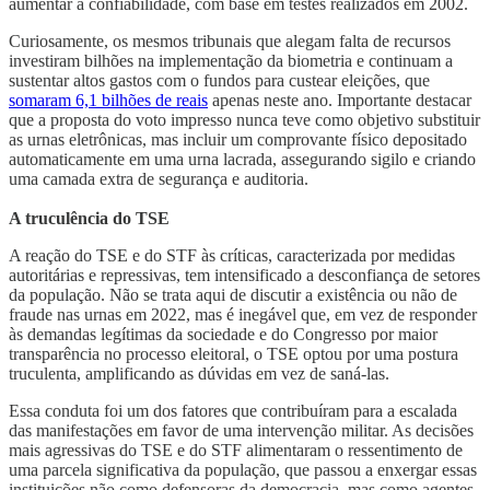
aumentar a confiabilidade, com base em testes realizados em 2002.
Curiosamente, os mesmos tribunais que alegam falta de recursos
investiram bilhões na implementação da biometria e continuam a
sustentar altos gastos com o fundos para custear eleições, que
somaram 6,1 bilhões de reais
apenas neste ano. Importante destacar
que a proposta do voto impresso nunca teve como objetivo substituir
as urnas eletrônicas, mas incluir um comprovante físico depositado
automaticamente em uma urna lacrada, assegurando sigilo e criando
uma camada extra de segurança e auditoria.
A truculência do TSE
A reação do TSE e do STF às críticas, caracterizada por medidas
autoritárias e repressivas, tem intensificado a desconfiança de setores
da população. Não se trata aqui de discutir a existência ou não de
fraude nas urnas em 2022, mas é inegável que, em vez de responder
às demandas legítimas da sociedade e do Congresso por maior
transparência no processo eleitoral, o TSE optou por uma postura
truculenta, amplificando as dúvidas em vez de saná-las.
Essa conduta foi um dos fatores que contribuíram para a escalada
das manifestações em favor de uma intervenção militar. As decisões
mais agressivas do TSE e do STF alimentaram o ressentimento de
uma parcela significativa da população, que passou a enxergar essas
instituições não como defensoras da democracia, mas como agentes