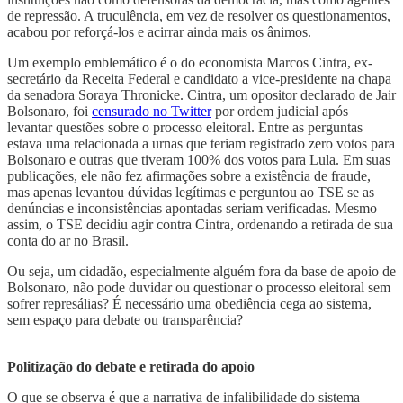
de repressão. A truculência, em vez de resolver os questionamentos,
acabou por reforçá-los e acirrar ainda mais os ânimos.
Um exemplo emblemático é o do economista Marcos Cintra, ex-
secretário da Receita Federal e candidato a vice-presidente na chapa
da senadora Soraya Thronicke. Cintra, um opositor declarado de Jair
Bolsonaro, foi
censurado no Twitter
por ordem judicial após
levantar questões sobre o processo eleitoral. Entre as perguntas
estava uma relacionada a urnas que teriam registrado zero votos para
Bolsonaro e outras que tiveram 100% dos votos para Lula. Em suas
publicações, ele não fez afirmações sobre a existência de fraude,
mas apenas levantou dúvidas legítimas e perguntou ao TSE se as
denúncias e inconsistências apontadas seriam verificadas. Mesmo
assim, o TSE decidiu agir contra Cintra, ordenando a retirada de sua
conta do ar no Brasil.
Ou seja, um cidadão, especialmente alguém fora da base de apoio de
Bolsonaro, não pode duvidar ou questionar o processo eleitoral sem
sofrer represálias? É necessário uma obediência cega ao sistema,
sem espaço para debate ou transparência?
Politização do debate e retirada do apoio
O que se observa é que a narrativa de infalibilidade do sistema