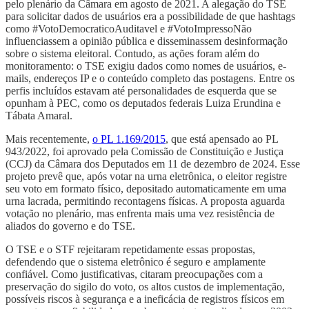
pelo plenário da Câmara em agosto de 2021. A alegação do TSE
para solicitar dados de usuários era a possibilidade de que hashtags
como #VotoDemocraticoAuditavel e #VotoImpressoNão
influenciassem a opinião pública e disseminassem desinformação
sobre o sistema eleitoral. Contudo, as ações foram além do
monitoramento: o TSE exigiu dados como nomes de usuários, e-
mails, endereços IP e o conteúdo completo das postagens. Entre os
perfis incluídos estavam até personalidades de esquerda que se
opunham à PEC, como os deputados federais Luiza Erundina e
Tábata Amaral.
Mais recentemente,
o PL 1.169/2015
, que está apensado ao PL
943/2022, foi aprovado pela Comissão de Constituição e Justiça
(CCJ) da Câmara dos Deputados em 11 de dezembro de 2024. Esse
projeto prevê que, após votar na urna eletrônica, o eleitor registre
seu voto em formato físico, depositado automaticamente em uma
urna lacrada, permitindo recontagens físicas. A proposta aguarda
votação no plenário, mas enfrenta mais uma vez resistência de
aliados do governo e do TSE.
O TSE e o STF rejeitaram repetidamente essas propostas,
defendendo que o sistema eletrônico é seguro e amplamente
confiável. Como justificativas, citaram preocupações com a
preservação do sigilo do voto, os altos custos de implementação,
possíveis riscos à segurança e a ineficácia de registros físicos em