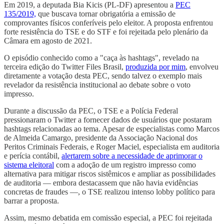
Em 2019, a deputada Bia Kicis (PL-DF) apresentou a
PEC
135/2019,
que buscava tornar obrigatória a emissão de
comprovantes físicos conferíveis pelo eleitor. A proposta enfrentou
forte resistência do TSE e do STF e foi rejeitada pelo plenário da
Câmara em agosto de 2021.
O episódio conhecido como a "caça às hashtags", revelado na
terceira edição do Twitter Files Brasil,
produzida por mim
, envolveu
diretamente a votação desta PEC, sendo talvez o exemplo mais
revelador da resistência institucional ao debate sobre o voto
impresso.
Durante a discussão da PEC, o TSE e a Polícia Federal
pressionaram o Twitter a fornecer dados de usuários que postaram
hashtags relacionadas ao tema. Apesar de especialistas como Marcos
de Almeida Camargo, presidente da Associação Nacional dos
Peritos Criminais Federais, e Roger Maciel, especialista em auditoria
e perícia contábil,
alertarem sobre a necessidade de aprimorar o
sistema eleitoral
com a adoção de um registro impresso como
alternativa para mitigar riscos sistêmicos e ampliar as possibilidades
de auditoria — embora destacassem que não havia evidências
concretas de fraudes —, o TSE realizou intenso lobby político para
barrar a proposta.
Assim, mesmo debatida em comissão especial, a PEC foi rejeitada