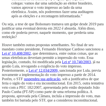
colegas: vamos dar uma satisfação ao eleitor brasileiro,
vamos aprovar o voto impresso ao lado da urna
eletrônica. Assim, nós poderemos fazer uma auditagem
após as eleições e a recontagem informatizada.”
Ou seja, a tese de que Bolsonaro tramava um golpe desde 2019 para
justificar uma eventual derrota em 2022 é absurda. Além disso,
como ele poderia prever, naquele momento, que perderia uma
reeleição?
Houve também outras propostas semelhantes. No final de seu
mandato como presidente, Fernando Henrique Cardoso sancionou a
Lei nº 10.408/2002,
que determinava, entre outras coisas, que as
urnas eletrônicas deveriam permitir a impressão do voto. Essa
legislação, contudo, foi modificada pela
Lei nº 10.740/2003
, já na
gestão Lula, revogando a exigência do voto impresso.
Posteriormente, a
Lei nº 12.034/2009,
sancionada por Lula, previa
novamente a implementação do voto impresso a partir de 2014.
Porém, o STF
suspendeu sua aplicação
, sob a justificativa de que
feria o sigilo do voto e era inconstitucional. Em 2015, outra tentativa
veio com a PEC 182/2007, apresentada pelo então deputado João
Paulo Cunha (PT-SP) como parte de uma reforma política. A
proposta, aprovada pela Câmara, incluía a impressão do voto, mas
também foi barrada pelo STF, que a considerou inconstitucional.