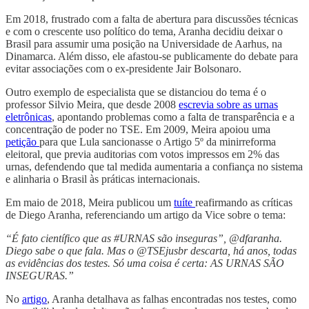
Em 2018, frustrado com a falta de abertura para discussões técnicas
e com o crescente uso político do tema, Aranha decidiu deixar o
Brasil para assumir uma posição na Universidade de Aarhus, na
Dinamarca. Além disso, ele afastou-se publicamente do debate para
evitar associações com o ex-presidente Jair Bolsonaro.
Outro exemplo de especialista que se distanciou do tema é o
professor Silvio Meira, que desde 2008
escrevia sobre as urnas
eletrônicas
, apontando problemas como a falta de transparência e a
concentração de poder no TSE. Em 2009, Meira apoiou uma
petição
para que Lula sancionasse o Artigo 5º da minirreforma
eleitoral, que previa auditorias com votos impressos em 2% das
urnas, defendendo que tal medida aumentaria a confiança no sistema
e alinharia o Brasil às práticas internacionais.
Em maio de 2018, Meira publicou um
tuíte
reafirmando as críticas
de Diego Aranha, referenciando um artigo da Vice sobre o tema:
“É fato científico que as #URNAS são inseguras”, @dfaranha.
Diego sabe o que fala. Mas o @TSEjusbr descarta, há anos, todas
as evidências dos testes. Só uma coisa é certa: AS URNAS SÃO
INSEGURAS.”
No
artigo
, Aranha detalhava as falhas encontradas nos testes, como