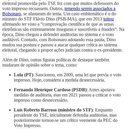
eleitoral promovida pelo TSE fez com que muitos defensores do
voto impresso recuassem. Outros,
temendo serem associados a
Bolsonaro
, se afastaram do tema. Um caso emblemático é o do
ministro do STF Flávio Dino (PSB-MA), que em 2013
tuitou
afirmando ter visto a “comprovação científica de que as urnas
eletrônicas são extremamente inseguras e suscetíveis a fraudes”. Na
época, Dino chegou a defender auditorias no sistema e o voto
auditável. Contudo, com Bolsonaro adotando essa pauta, Dino
mudou sua postura e passou a atacar qualquer crítica ao sistema
eleitoral, chegando a propor ações judiciais contra o ex-presidente.
Além de Dino, outras figuras políticas de destaque também
mudaram de opinião sobre o tema, como:
Lula (PT)
: Sancionou, em 2009, uma lei que previa o voto
impresso. Hoje, considera a medida desnecessária.
Fernando Henrique Cardoso (PSDB)
: Antes apoiava
medidas de auditoria, mas em 2021 passou a criticar o voto
impresso como desnecessário.
Luís Roberto Barroso (ministro do STF)
: Enquanto
presidente do TSE, inicialmente defendia auditorias, mas
posteriormente tornou-se um crítico veemente da PEC do
Voto Impresso.