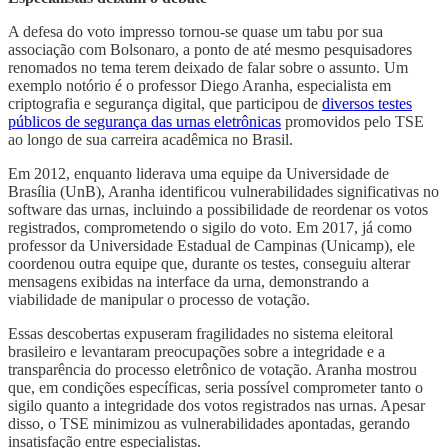
A defesa do voto impresso tornou-se quase um tabu por sua
associação com Bolsonaro, a ponto de até mesmo pesquisadores
renomados no tema terem deixado de falar sobre o assunto. Um
exemplo notório é o professor Diego Aranha, especialista em
criptografia e segurança digital, que participou de
diversos testes
públicos de segurança das urnas eletrônicas
promovidos pelo TSE
ao longo de sua carreira acadêmica no Brasil.
Em 2012, enquanto liderava uma equipe da Universidade de
Brasília (UnB), Aranha identificou vulnerabilidades significativas no
software das urnas, incluindo a possibilidade de reordenar os votos
registrados, comprometendo o sigilo do voto. Em 2017, já como
professor da Universidade Estadual de Campinas (Unicamp), ele
coordenou outra equipe que, durante os testes, conseguiu alterar
mensagens exibidas na interface da urna, demonstrando a
viabilidade de manipular o processo de votação.
Essas descobertas expuseram fragilidades no sistema eleitoral
brasileiro e levantaram preocupações sobre a integridade e a
transparência do processo eletrônico de votação. Aranha mostrou
que, em condições específicas, seria possível comprometer tanto o
sigilo quanto a integridade dos votos registrados nas urnas. Apesar
disso, o TSE minimizou as vulnerabilidades apontadas, gerando
insatisfação entre especialistas.