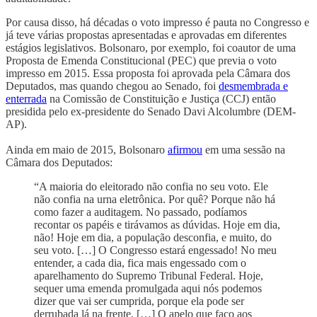
Por causa disso, há décadas o voto impresso é pauta no Congresso e
já teve várias propostas apresentadas e aprovadas em diferentes
estágios legislativos. Bolsonaro, por exemplo, foi coautor de uma
Proposta de Emenda Constitucional (PEC) que previa o voto
impresso em 2015. Essa proposta foi aprovada pela Câmara dos
Deputados, mas quando chegou ao Senado, foi
desmembrada e
enterrada
na Comissão de Constituição e Justiça (CCJ) então
presidida pelo ex-presidente do Senado Davi Alcolumbre (DEM-
AP).
Ainda em maio de 2015, Bolsonaro
afirmou
em uma sessão na
Câmara dos Deputados:
“A maioria do eleitorado não confia no seu voto. Ele
não confia na urna eletrônica. Por quê? Porque não há
como fazer a auditagem. No passado, podíamos
recontar os papéis e tirávamos as dúvidas. Hoje em dia,
não! Hoje em dia, a população desconfia, e muito, do
seu voto. […] O Congresso estará engessado! No meu
entender, a cada dia, fica mais engessado com o
aparelhamento do Supremo Tribunal Federal. Hoje,
sequer uma emenda promulgada aqui nós podemos
dizer que vai ser cumprida, porque ela pode ser
derrubada lá na frente. […] O apelo que faço aos