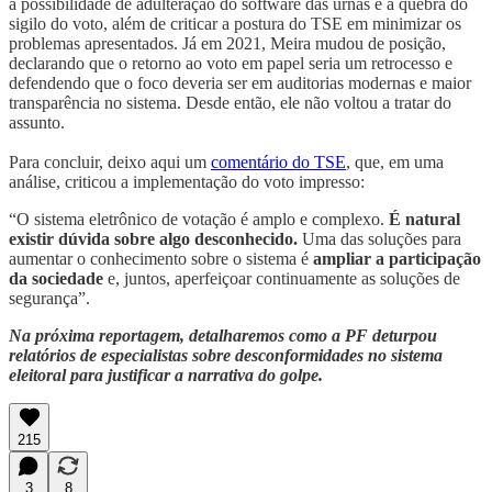
a possibilidade de adulteração do software das urnas e a quebra do
sigilo do voto, além de criticar a postura do TSE em minimizar os
problemas apresentados. Já em 2021, Meira mudou de posição,
declarando que o retorno ao voto em papel seria um retrocesso e
defendendo que o foco deveria ser em auditorias modernas e maior
transparência no sistema. Desde então, ele não voltou a tratar do
assunto.
Para concluir, deixo aqui um
comentário do TSE
, que, em uma
análise, criticou a implementação do voto impresso:
“O sistema eletrônico de votação é amplo e complexo.
É natural
existir dúvida sobre algo desconhecido.
Uma das soluções para
aumentar o conhecimento sobre o sistema é
ampliar a participação
da sociedade
e, juntos, aperfeiçoar continuamente as soluções de
segurança”.
Na próxima reportagem, detalharemos como a PF deturpou
relatórios de especialistas sobre desconformidades no sistema
eleitoral para justificar a narrativa do golpe.
215
3
8