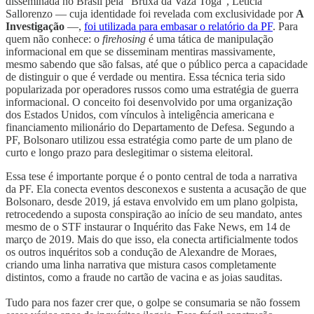
disseminada no Brasil pela "Bruxa da Vaza Toga", Letícia
Sallorenzo — cuja identidade foi revelada com exclusividade por
A
Investigação
—,
foi utilizada para embasar o relatório da PF
. Para
quem não conhece: o
firehosing
é uma tática de manipulação
informacional em que se disseminam mentiras massivamente,
mesmo sabendo que são falsas, até que o público perca a capacidade
de distinguir o que é verdade ou mentira. Essa técnica teria sido
popularizada por operadores russos como uma estratégia de guerra
informacional. O conceito foi desenvolvido por uma organização
dos Estados Unidos, com vínculos à inteligência americana e
financiamento milionário do Departamento de Defesa. Segundo a
PF, Bolsonaro utilizou essa estratégia como parte de um plano de
curto e longo prazo para deslegitimar o sistema eleitoral.
Essa tese é importante porque é o ponto central de toda a narrativa
da PF. Ela conecta eventos desconexos e sustenta a acusação de que
Bolsonaro, desde 2019, já estava envolvido em um plano golpista,
retrocedendo a suposta conspiração ao início de seu mandato, antes
mesmo de o STF instaurar o Inquérito das Fake News, em 14 de
março de 2019. Mais do que isso, ela conecta artificialmente todos
os outros inquéritos sob a condução de Alexandre de Moraes,
criando uma linha narrativa que mistura casos completamente
distintos, como a fraude no cartão de vacina e as joias sauditas.
Tudo para nos fazer crer que, o golpe se consumaria se não fossem