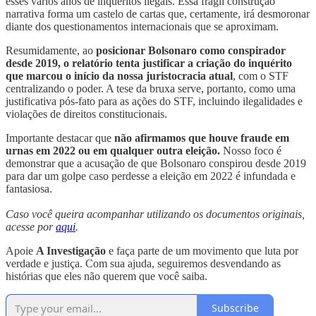
esses vários anos de inquéritos ilegais. Essa frágil construção
narrativa forma um castelo de cartas que, certamente, irá desmoronar
diante dos questionamentos internacionais que se aproximam.
Resumidamente, ao
posicionar Bolsonaro como conspirador
desde 2019, o relatório tenta justificar a criação do inquérito
que marcou o início da nossa juristocracia atual
, com o STF
centralizando o poder. A tese da bruxa serve, portanto, como uma
justificativa pós-fato para as ações do STF, incluindo ilegalidades e
violações de direitos constitucionais.
Importante destacar que
não afirmamos que houve fraude em
urnas em 2022 ou em qualquer outra eleição.
Nosso foco é
demonstrar que a acusação de que Bolsonaro conspirou desde 2019
para dar um golpe caso perdesse a eleição em 2022 é infundada e
fantasiosa.
Caso você queira acompanhar utilizando os documentos originais,
acesse por
aqui
.
Apoie
A Investigação
e faça parte de um movimento que luta por
verdade e justiça. Com sua ajuda, seguiremos desvendando as
histórias que eles não querem que você saiba.
Subscribe