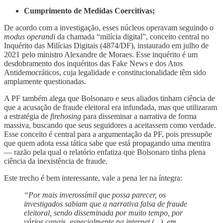
Cumprimento de Medidas Coercitivas;
De acordo com a investigação, esses núcleos operavam seguindo o
modus operandi
da chamada “milícia digital”, conceito central no
Inquérito das Milícias Digitais (4874/DF), instaurado em julho de
2021 pelo ministro Alexandre de Moraes. Esse inquérito é um
desdobramento dos inquéritos das Fake News e dos Atos
Antidemocráticos, cuja legalidade e constitucionalidade têm sido
amplamente questionadas.
A PF também alega que Bolsonaro e seus aliados tinham ciência de
que a acusação de fraude eleitoral era infundada, mas que utilizaram
a estratégia de
firehosing
para disseminar a narrativa de forma
massiva, buscando que seus seguidores a aceitassem como verdade.
Esse conceito é central para a argumentação da PF, pois pressupõe
que quem adota essa tática sabe que está propagando uma mentira
— razão pela qual o relatório enfatiza que Bolsonaro tinha plena
ciência da inexistência de fraude.
Este trecho é bem interessante, vale a pena ler na íntegra:
“Por mais inverossímil que possa parecer, os
investigados sabiam que a narrativa falsa de fraude
eleitoral, sendo disseminada por muito tempo, por
vários canais, especialmente na internet (...), em