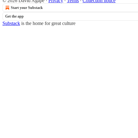
© 2026 David Agape
·
Privacy
∙
Terms
∙
Collection notice
Start your Substack
Get the app
Substack
is the home for great culture