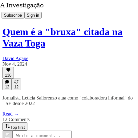
Subscribe
Sign in
Quem é a "bruxa" citada na
Vaza Toga
David Agape
Nov 4, 2024
136
12
12
Jornalista Letícia Sallorenzo atua como "colaboradora informal" do
TSE desde 2022
Read →
12 Comments
Top first