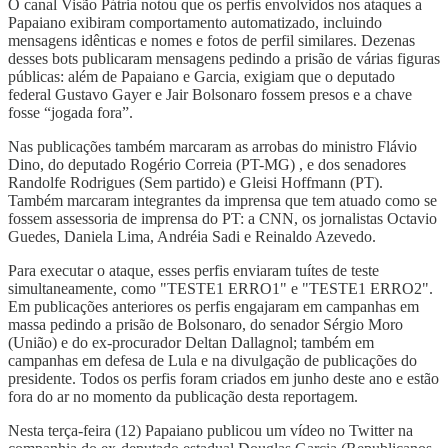
O canal Visão Pátria notou que os perfis envolvidos nos ataques a
Papaiano exibiram comportamento automatizado, incluindo
mensagens idênticas e nomes e fotos de perfil similares. Dezenas
desses bots publicaram mensagens pedindo a prisão de várias figuras
públicas: além de Papaiano e Garcia, exigiam que o deputado
federal Gustavo Gayer e Jair Bolsonaro fossem presos e a chave
fosse “jogada fora”.
Nas publicações também marcaram as arrobas do ministro Flávio
Dino, do deputado Rogério Correia (PT-MG) , e dos senadores
Randolfe Rodrigues (Sem partido) e Gleisi Hoffmann (PT).
Também marcaram integrantes da imprensa que tem atuado como se
fossem assessoria de imprensa do PT: a CNN, os jornalistas Octavio
Guedes, Daniela Lima, Andréia Sadi e Reinaldo Azevedo.
Para executar o ataque, esses perfis enviaram tuítes de teste
simultaneamente, como "TESTE1 ERRO1" e "TESTE1 ERRO2".
Em publicações anteriores os perfis engajaram em campanhas em
massa pedindo a prisão de Bolsonaro, do senador Sérgio Moro
(União) e do ex-procurador Deltan Dallagnol; também em
campanhas em defesa de Lula e na divulgação de publicações do
presidente. Todos os perfis foram criados em junho deste ano e estão
fora do ar no momento da publicação desta reportagem.
Nesta terça-feira (12) Papaiano publicou um vídeo no Twitter na