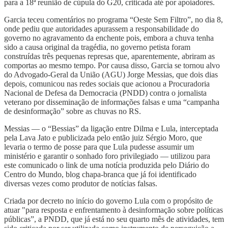
para a 18ª reunião de cúpula do G20, criticada até por apoiadores.
Garcia teceu comentários no programa “Oeste Sem Filtro”, no dia 8,
onde pediu que autoridades apurassem a responsabilidade do
governo no agravamento da enchente pois, embora a chuva tenha
sido a causa original da tragédia, no governo petista foram
construídas três pequenas represas que, aparentemente, abriram as
comportas ao mesmo tempo. Por causa disso, Garcia se tornou alvo
do Advogado-Geral da União (AGU) Jorge Messias, que dois dias
depois, comunicou nas redes sociais que acionou a Procuradoria
Nacional de Defesa da Democracia (PNDD) contra o jornalista
veterano por disseminação de informações falsas e uma “campanha
de desinformação” sobre as chuvas no RS.
Messias — o “Bessias” da ligação entre Dilma e Lula, interceptada
pela Lava Jato e publicizada pelo então juiz Sérgio Moro, que
levaria o termo de posse para que Lula pudesse assumir um
ministério e garantir o sonhado foro privilegiado — utilizou para
este comunicado o link de uma notícia produzida pelo Diário do
Centro do Mundo, blog chapa-branca que já foi identificado
diversas vezes como produtor de notícias falsas.
Criada por decreto no início do governo Lula com o propósito de
atuar "para resposta e enfrentamento à desinformação sobre políticas
públicas”, a PNDD, que já está no seu quarto mês de atividades, tem