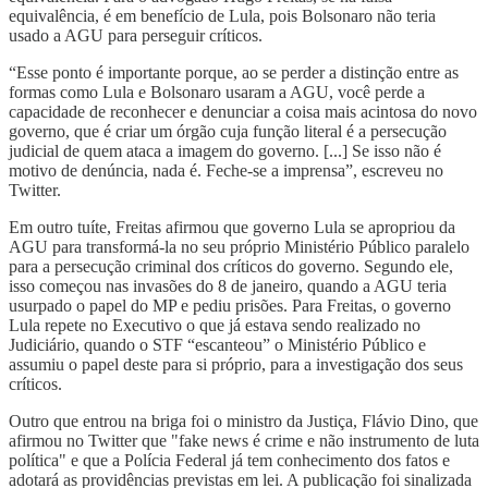
equivalência, é em benefício de Lula, pois Bolsonaro não teria
usado a AGU para perseguir críticos.
“Esse ponto é importante porque, ao se perder a distinção entre as
formas como Lula e Bolsonaro usaram a AGU, você perde a
capacidade de reconhecer e denunciar a coisa mais acintosa do novo
governo, que é criar um órgão cuja função literal é a persecução
judicial de quem ataca a imagem do governo. [...] Se isso não é
motivo de denúncia, nada é. Feche-se a imprensa”, escreveu no
Twitter.
Em outro tuíte, Freitas afirmou que governo Lula se apropriou da
AGU para transformá-la no seu próprio Ministério Público paralelo
para a persecução criminal dos críticos do governo. Segundo ele,
isso começou nas invasões do 8 de janeiro, quando a AGU teria
usurpado o papel do MP e pediu prisões. Para Freitas, o governo
Lula repete no Executivo o que já estava sendo realizado no
Judiciário, quando o STF “escanteou” o Ministério Público e
assumiu o papel deste para si próprio, para a investigação dos seus
críticos.
Outro que entrou na briga foi o ministro da Justiça, Flávio Dino, que
afirmou no Twitter que "fake news é crime e não instrumento de luta
política" e que a Polícia Federal já tem conhecimento dos fatos e
adotará as providências previstas em lei. A publicação foi sinalizada