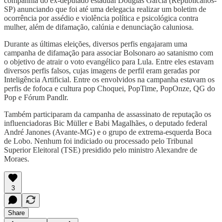
companhia do ex-deputado estadual Douglas Garcia (Republicanos-
SP) anunciando que foi até uma delegacia realizar um boletim de
ocorrência por assédio e violência política e psicológica contra
mulher, além de difamação, calúnia e denunciação caluniosa.
Durante as últimas eleições, diversos perfis engajaram uma
campanha de difamação para associar Bolsonaro ao satanismo com
o objetivo de atrair o voto evangélico para Lula. Entre eles estavam
diversos perfis falsos, cujas imagens de perfil eram geradas por
Inteligência Artificial. Entre os envolvidos na campanha estavam os
perfis de fofoca e cultura pop Choquei, PopTime, PopOnze, QG do
Pop e Fórum Pandlr.
Também participaram da campanha de assassinato de reputação os
influenciadoras Bic Müller e Babi Magalhães, o deputado federal
André Janones (Avante-MG) e o grupo de extrema-esquerda Boca
de Lobo. Nenhum foi indiciado ou processado pelo Tribunal
Superior Eleitoral (TSE) presidido pelo ministro Alexandre de
Moraes.
3
Share