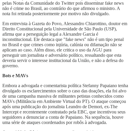
pelas Notas da Comunidade do Twitter pois disseminar fake news
não é crime no Brasil, ao contrário do que afirmou o ministro. A
nota foi retirada posteriormente por motivo não divulgado.
Em entrevista à Gazeta do Povo, Alessandro Chiarottino, doutor em
Direito Constitucional pela Universidade de São Paulo (USP),
afirma que a perseguição legal a Alexandre Garcia é
inconstitucional. Ele destaca que "fake news" não é um tipo penal
no Brasil e que crimes como injúria, calúnia ou difamação não se
aplicam ao caso. Além disso, ele critica o uso da AGU para
perseguir um jornalista e adversário político, ressaltando que esta
deveria servir o interesse institucional da União, e não a defesa do
governo.
Bots e MAVs
Embora a advogada e comentarista política Stefanny Papaiano tenha
divulgado os esclarecimentos sobre o caso das doações, ela foi alvo
de uma campanha massiva de militantes petistas conhecidos como
MAVs (Militância em Ambiente Virtual do PT). O ataque começou
após uma publicação do jornalista Leandro de Demori, ex-The
Intercept e recentemente contratado pela EBC, que incentivou seus
seguidores a denunciar a conta de Papaiano. Na sequência, houve
uma série de ataques coordenados por robôs à advogada.