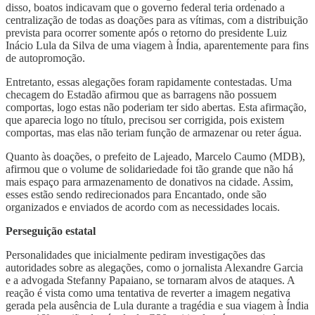
disso, boatos indicavam que o governo federal teria ordenado a
centralização de todas as doações para as vítimas, com a distribuição
prevista para ocorrer somente após o retorno do presidente Luiz
Inácio Lula da Silva de uma viagem à Índia, aparentemente para fins
de autopromoção.
Entretanto, essas alegações foram rapidamente contestadas. Uma
checagem do Estadão afirmou que as barragens não possuem
comportas, logo estas não poderiam ter sido abertas. Esta afirmação,
que aparecia logo no título, precisou ser corrigida, pois existem
comportas, mas elas não teriam função de armazenar ou reter água.
Quanto às doações, o prefeito de Lajeado, Marcelo Caumo (MDB),
afirmou que o volume de solidariedade foi tão grande que não há
mais espaço para armazenamento de donativos na cidade. Assim,
esses estão sendo redirecionados para Encantado, onde são
organizados e enviados de acordo com as necessidades locais.
Perseguição estatal
Personalidades que inicialmente pediram investigações das
autoridades sobre as alegações, como o jornalista Alexandre Garcia
e a advogada Stefanny Papaiano, se tornaram alvos de ataques. A
reação é vista como uma tentativa de reverter a imagem negativa
gerada pela ausência de Lula durante a tragédia e sua viagem à Índia