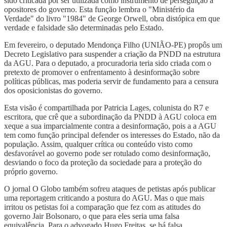
sido criticada por ser utilizada como instrumento de perseguição a
opositores do governo. Esta função lembra o "Ministério da
Verdade" do livro "1984" de George Orwell, obra distópica em que
verdade e falsidade são determinadas pelo Estado.
Em fevereiro, o deputado Mendonça Filho (UNIÃO-PE) propôs um
Decreto Legislativo para suspender a criação da PNDD na estrutura
da AGU. Para o deputado, a procuradoria teria sido criada com o
pretexto de promover o enfrentamento à desinformação sobre
políticas públicas, mas poderia servir de fundamento para a censura
dos oposicionistas do governo.
Esta visão é compartilhada por Patricia Lages, colunista do R7 e
escritora, que crê que a subordinação da PNDD à AGU coloca em
xeque a sua imparcialmente contra a desinformação, pois a a AGU
tem como função principal defender os interesses do Estado, não da
população. Assim, qualquer crítica ou conteúdo visto como
desfavorável ao governo pode ser rotulado como desinformação,
desviando o foco da proteção da sociedade para a proteção do
próprio governo.
O jornal O Globo também sofreu ataques de petistas após publicar
uma reportagem criticando a postura do AGU. Mas o que mais
irritou os petistas foi a comparação que fez com as atitudes do
governo Jair Bolsonaro, o que para eles seria uma falsa
equivalência. Para o advogado Hugo Freitas, se há falsa