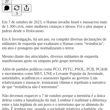
27
3
Em 7 de outubro de 2023, o Hamas invadiu Israel e massacrou mais
de 1.300 civis, entre mulheres crianças e idosos. Foi o pior ataque a
judeus desde o Holocausto.
Em A Investigação, há um ano, eu compilei diversas declarações de
militantes de esquerda que exaltaram o Hamas como “resistência”,
em atos e postagens que normalizaram o terror.
Mesmo diante das atrocidades, diversos militantes de esquerda
manifestaram apoio ou simpatia pelo grupo terrorista.
Além de partidos políticos como PCO, PSTU, PSOL, PCB, PCdoB
e movimentos como MST, UNE e Levante Popular da Juventude,
autoridades, acadêmicos e assessores ligados ao governo Lula
relativizaram o massacre, ironizaram vítimas e repetiram a narrativa
de que “resistência não é terrorismo”.
Não devemos esquecer o 7 de outubro porque a memória é a única
defesa contra a banalização do mal. Lembrar é reafirmar a diferença
entre a luta legítima de um povo e o terrorismo que se alimenta do
ódio. É lembrar que, quando a sociedade relativiza a barbárie, ela