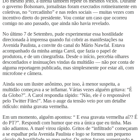
Do mesmo jeito, a direita também repete os mesmos vícios. Durante
o governo Bolsonaro, jornalistas foram execrados rotineiramente em
coletivas, no “cercadinho” e nas redes sociais — muitas vezes com
incentivo direto do presidente. Vou contar um caso que ocorreu
comigo no ano passado, que ainda não havia revelado.
No último 7 de Setembro, pude experimentar essa hostilidade
direcionada à imprensa quando fui cobrir as manifestações na
Avenida Paulista, a convite do canal do Mário Nawfal. Estava
acompanhado da minha amiga Carol, que fazia o papel de
produtora, e de um cinegrafista. Desde o início, percebia olhares
desconfiados e insinuações vindas da multidão — não por conta de
alguma reportagem publicada, mas simplesmente por estar ali, com
microfone e câmera.
Ainda sou um ilustre anônimo, por isso, à menor suspeita, a
multidão começava a se inflamar. Várias vezes alguém gritava: “É
da Globo?”. A Carol respondia rápido: “Não, ele é o responsável
pelo Twitter Files!”. Mas o auge da tensão veio por um detalhe
ridículo: minha gravata vermelha.
Em um momento, alguém apontou: “ E essa gravata vermelha aí?? É
do PT?”. Respondi com humor que era a única que eu tinha. Mas
não adiantou. A maré virou rápido. Gritos de “infiltrado” começaram
a se espalhar pela Avenida Paulista e logo se formou um pequeno
círculo de hostilidade ao meu redor. Os gritos foram aumentando e