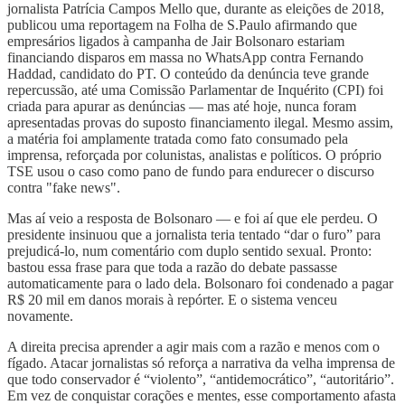
jornalista Patrícia Campos Mello que, durante as eleições de 2018,
publicou uma reportagem na Folha de S.Paulo afirmando que
empresários ligados à campanha de Jair Bolsonaro estariam
financiando disparos em massa no WhatsApp contra Fernando
Haddad, candidato do PT. O conteúdo da denúncia teve grande
repercussão, até uma Comissão Parlamentar de Inquérito (CPI) foi
criada para apurar as denúncias — mas até hoje, nunca foram
apresentadas provas do suposto financiamento ilegal. Mesmo assim,
a matéria foi amplamente tratada como fato consumado pela
imprensa, reforçada por colunistas, analistas e políticos. O próprio
TSE usou o caso como pano de fundo para endurecer o discurso
contra "fake news".
Mas aí veio a resposta de Bolsonaro — e foi aí que ele perdeu. O
presidente insinuou que a jornalista teria tentado “dar o furo” para
prejudicá-lo, num comentário com duplo sentido sexual. Pronto:
bastou essa frase para que toda a razão do debate passasse
automaticamente para o lado dela. Bolsonaro foi condenado a pagar
R$ 20 mil em danos morais à repórter. E o sistema venceu
novamente.
A direita precisa aprender a agir mais com a razão e menos com o
fígado. Atacar jornalistas só reforça a narrativa da velha imprensa de
que todo conservador é “violento”, “antidemocrático”, “autoritário”.
Em vez de conquistar corações e mentes, esse comportamento afasta