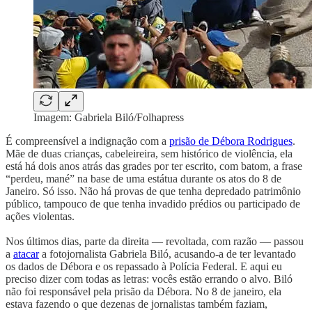
Imagem: Gabriela Biló/Folhapress
É compreensível a indignação com a
prisão de Débora Rodrigues
.
Mãe de duas crianças, cabeleireira, sem histórico de violência, ela
está há dois anos atrás das grades por ter escrito, com batom, a frase
“perdeu, mané” na base de uma estátua durante os atos do 8 de
Janeiro. Só isso. Não há provas de que tenha depredado patrimônio
público, tampouco de que tenha invadido prédios ou participado de
ações violentas.
Nos últimos dias, parte da direita — revoltada, com razão — passou
a
atacar
a fotojornalista Gabriela Biló, acusando-a de ter levantado
os dados de Débora e os repassado à Polícia Federal. E aqui eu
preciso dizer com todas as letras: vocês estão errando o alvo. Biló
não foi responsável pela prisão da Débora. No 8 de janeiro, ela
estava fazendo o que dezenas de jornalistas também faziam,