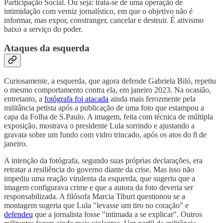
Participação Social. Ou seja: trata-se de uma operação de
intimidação com verniz jornalístico, em que o objetivo não é
informar, mas expor, constranger, cancelar e destruir. É ativismo
baixo a serviço do poder.
Ataques da esquerda
Curiosamente, a esquerda, que agora defende Gabriela Biló, repetiu
o mesmo comportamento contra ela, em janeiro 2023. Na ocasião,
entretanto, a
fotógrafa foi atacada
ainda mais ferozmente pela
militância petista após a publicação de uma foto que estampou a
capa da Folha de S.Paulo. A imagem, feita com técnica de múltipla
exposição, mostrava o presidente Lula sorrindo e ajustando a
gravata sobre um fundo com vidro trincado, após os atos do 8 de
janeiro.
A intenção da fotógrafa, segundo suas próprias declarações, era
retratar a resiliência do governo diante da crise. Mas isso não
impediu uma reação virulenta da esquerda, que sugeriu que a
imagem configurava crime e que a autora da foto deveria ser
responsabilizada. A filósofa Marcia Tiburi questionou se a
montagem sugeria que Lula "levasse um tiro no coração" e
defendeu
que a jornalista fosse "intimada a se explicar". Outros