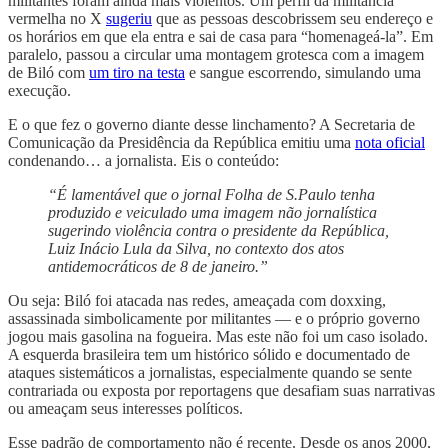
militantes foram ainda mais violentos. Um perfil da militância
vermelha no X
sugeriu
que as pessoas descobrissem seu endereço e
os horários em que ela entra e sai de casa para “homenageá-la”. Em
paralelo, passou a circular uma montagem grotesca com a imagem
de Biló com
um tiro na testa
e sangue escorrendo, simulando uma
execução.
E o que fez o governo diante desse linchamento? A Secretaria de
Comunicação da Presidência da República emitiu uma
nota oficial
condenando… a jornalista. Eis o conteúdo:
“É lamentável que o jornal Folha de S.Paulo tenha
produzido e veiculado uma imagem não jornalística
sugerindo violência contra o presidente da República,
Luiz Inácio Lula da Silva, no contexto dos atos
antidemocráticos de 8 de janeiro.”
Ou seja: Biló foi atacada nas redes, ameaçada com doxxing,
assassinada simbolicamente por militantes — e o próprio governo
jogou mais gasolina na fogueira. Mas este não foi um caso isolado.
A esquerda brasileira tem um histórico sólido e documentado de
ataques sistemáticos a jornalistas, especialmente quando se sente
contrariada ou exposta por reportagens que desafiam suas narrativas
ou ameaçam seus interesses políticos.
Esse padrão de comportamento não é recente. Desde os anos 2000,