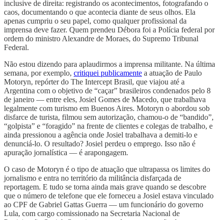
inclusive de direita: registrando os acontecimentos, fotografando o
caos, documentando o que acontecia diante de seus olhos. Ela
apenas cumpriu o seu papel, como qualquer profissional da
imprensa deve fazer. Quem prendeu Débora foi a Polícia federal por
ordem do ministro Alexandre de Moraes, do Supremo Tribunal
Federal.
Não estou dizendo para aplaudirmos a imprensa militante. Na última
semana, por exemplo,
critiquei publicamente
a atuação de Paulo
Motoryn, repórter do The Intercept Brasil, que viajou até a
Argentina com o objetivo de “caçar” brasileiros condenados pelo 8
de janeiro — entre eles, Josiel Gomes de Macedo, que trabalhava
legalmente com turismo em Buenos Aires. Motoryn o abordou sob
disfarce de turista, filmou sem autorização, chamou-o de “bandido”,
“golpista” e “foragido” na frente de clientes e colegas de trabalho, e
ainda pressionou a agência onde Josiel trabalhava a demiti-lo e
denunciá-lo. O resultado? Josiel perdeu o emprego. Isso não é
apuração jornalística — é arapongagem.
O caso de Motoryn é o tipo de atuação que ultrapassa os limites do
jornalismo e entra no território da militância disfarçada de
reportagem. E tudo se torna ainda mais grave quando se descobre
que o número de telefone que ele forneceu a Josiel estava vinculado
ao CPF de Gabriel Gattas Guerra — um funcionário do governo
Lula, com cargo comissionado na Secretaria Nacional de