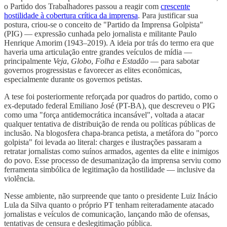
o Partido dos Trabalhadores passou a reagir com
crescente
hostilidade à cobertura crítica da imprensa
. Para justificar sua
postura, criou-se o conceito de "Partido da Imprensa Golpista"
(PIG) — expressão cunhada pelo jornalista e militante Paulo
Henrique Amorim (1943–2019). A ideia por trás do termo era que
haveria uma articulação entre grandes veículos de mídia —
principalmente
Veja
,
Globo
,
Folha
e
Estadão
— para sabotar
governos progressistas e favorecer as elites econômicas,
especialmente durante os governos petistas.
A tese foi posteriormente reforçada por quadros do partido, como o
ex-deputado federal Emiliano José (PT-BA), que descreveu o PIG
como uma "força antidemocrática incansável", voltada a atacar
qualquer tentativa de distribuição de renda ou políticas públicas de
inclusão. Na blogosfera chapa-branca petista, a metáfora do "porco
golpista" foi levada ao literal: charges e ilustrações passaram a
retratar jornalistas como suínos armados, agentes da elite e inimigos
do povo. Esse processo de desumanização da imprensa serviu como
ferramenta simbólica de legitimação da hostilidade — inclusive da
violência.
Nesse ambiente, não surpreende que tanto o presidente Luiz Inácio
Lula da Silva quanto o próprio PT tenham reiteradamente atacado
jornalistas e veículos de comunicação, lançando mão de ofensas,
tentativas de censura e deslegitimação pública.