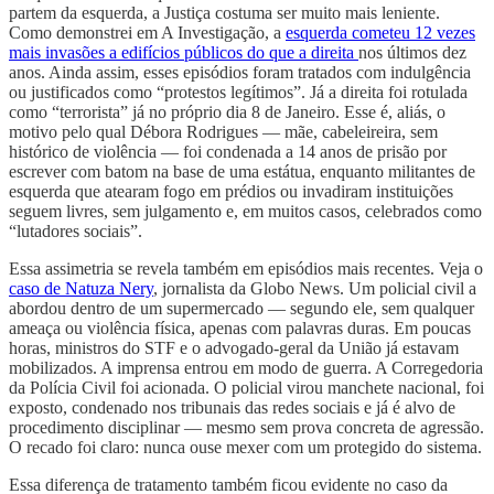
partem da esquerda, a Justiça costuma ser muito mais leniente.
Como demonstrei em A Investigação, a
esquerda cometeu 12 vezes
mais invasões a edifícios públicos do que a direita
nos últimos dez
anos. Ainda assim, esses episódios foram tratados com indulgência
ou justificados como “protestos legítimos”. Já a direita foi rotulada
como “terrorista” já no próprio dia 8 de Janeiro. Esse é, aliás, o
motivo pelo qual Débora Rodrigues — mãe, cabeleireira, sem
histórico de violência — foi condenada a 14 anos de prisão por
escrever com batom na base de uma estátua, enquanto militantes de
esquerda que atearam fogo em prédios ou invadiram instituições
seguem livres, sem julgamento e, em muitos casos, celebrados como
“lutadores sociais”.
Essa assimetria se revela também em episódios mais recentes. Veja o
caso de Natuza Nery
, jornalista da Globo News. Um policial civil a
abordou dentro de um supermercado — segundo ele, sem qualquer
ameaça ou violência física, apenas com palavras duras. Em poucas
horas, ministros do STF e o advogado-geral da União já estavam
mobilizados. A imprensa entrou em modo de guerra. A Corregedoria
da Polícia Civil foi acionada. O policial virou manchete nacional, foi
exposto, condenado nos tribunais das redes sociais e já é alvo de
procedimento disciplinar — mesmo sem prova concreta de agressão.
O recado foi claro: nunca ouse mexer com um protegido do sistema.
Essa diferença de tratamento também ficou evidente no caso da