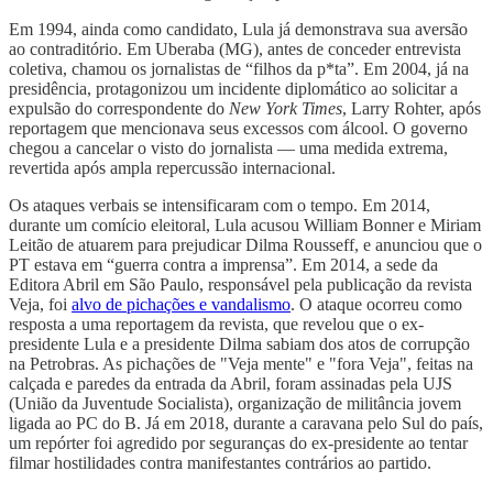
Em 1994, ainda como candidato, Lula já demonstrava sua aversão
ao contraditório. Em Uberaba (MG), antes de conceder entrevista
coletiva, chamou os jornalistas de “filhos da p*ta”. Em 2004, já na
presidência, protagonizou um incidente diplomático ao solicitar a
expulsão do correspondente do
New York Times
, Larry Rohter, após
reportagem que mencionava seus excessos com álcool. O governo
chegou a cancelar o visto do jornalista — uma medida extrema,
revertida após ampla repercussão internacional.
Os ataques verbais se intensificaram com o tempo. Em 2014,
durante um comício eleitoral, Lula acusou William Bonner e Miriam
Leitão de atuarem para prejudicar Dilma Rousseff, e anunciou que o
PT estava em “guerra contra a imprensa”. Em 2014, a sede da
Editora Abril em São Paulo, responsável pela publicação da revista
Veja, foi
alvo de pichações e vandalismo
. O ataque ocorreu como
resposta a uma reportagem da revista, que revelou que o ex-
presidente Lula e a presidente Dilma sabiam dos atos de corrupção
na Petrobras. As pichações de "Veja mente" e "fora Veja", feitas na
calçada e paredes da entrada da Abril, foram assinadas pela UJS
(União da Juventude Socialista), organização de militância jovem
ligada ao PC do B. Já em 2018, durante a caravana pelo Sul do país,
um repórter foi agredido por seguranças do ex-presidente ao tentar
filmar hostilidades contra manifestantes contrários ao partido.