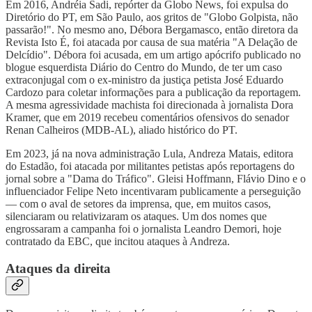
Em 2016, Andréia Sadi, repórter da Globo News, foi expulsa do
Diretório do PT, em São Paulo, aos gritos de "Globo Golpista, não
passarão!". No mesmo ano, Débora Bergamasco, então diretora da
Revista Isto É, foi atacada por causa de sua matéria "A Delação de
Delcídio". Débora foi acusada, em um artigo apócrifo publicado no
blogue esquerdista Diário do Centro do Mundo, de ter um caso
extraconjugal com o ex-ministro da justiça petista José Eduardo
Cardozo para coletar informações para a publicação da reportagem.
A mesma agressividade machista foi direcionada à jornalista Dora
Kramer, que em 2019 recebeu comentários ofensivos do senador
Renan Calheiros (MDB-AL), aliado histórico do PT.
Em 2023, já na nova administração Lula, Andreza Matais, editora
do Estadão, foi atacada por militantes petistas após reportagens do
jornal sobre a "Dama do Tráfico". Gleisi Hoffmann, Flávio Dino e o
influenciador Felipe Neto incentivaram publicamente a perseguição
— com o aval de setores da imprensa, que, em muitos casos,
silenciaram ou relativizaram os ataques. Um dos nomes que
engrossaram a campanha foi o jornalista Leandro Demori, hoje
contratado da EBC, que incitou ataques à Andreza.
Ataques da direita