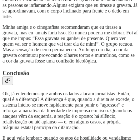
as pessoas se inflamando.Alguns exigiam que eu tirasse a gravata. Já
se aproximavam, com o corpo inclinado para frente e o dedo em
riste.
Minha amiga e o cinegrafista recomendaram que eu tirasse a
gravata, mas eu jamais faria isso. Eu nunca poderia me dobrar. Foi aí
que me impus: “Essa gravata eu ganhei de presente. Quero ver
quem vai ser o homem que vai tirar ela de mim!”. O grupo recuou.
Mas a sensação de cerco permaneceu. Ao longo do dia, a cor da
gravata continuou provocando olhares tortos e murmúrios, como se
a cor da gravata fosse uma confissão ideológica.
Conclusão
Ok, já entendemos que ambos os lados atacam jornalistas. Então,
qual é a diferença? A diferença é que, quando a direita se excede, o
sistema inteiro se move rapidamente para punir o “agressor” e
reforçar a narrativa da liberdade de imprensa em risco. Quando os
ataques vêm da esquerda, a reação é o oposto: há silêncio,
relativização ou até aplauso — e, em alguns casos, a própria
máquina estatal participa da difamação.
E aqui vale lembrar: quando os atos de hostilidade ou vandalismo