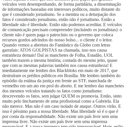
veículos vem desempenhando, de forma partidária, a disseminação
de informações baseadas em interesses políticos, muito distante do
que é considerado jornalismo. Se a mentira ou a deturpação dos
fatos é considerado jornalismo, então não é jornalismo. Então a
liberdade não é liberdade. Então não podemos acreditar. E veículos
de comunicação precisam compreender (incluindo os jornalistas): o
cliente não é quem paga o patrocínio ou o governo que coloca
recursos gordos advindos do nosso bolso... o cliente é o leitor.
Quando vemos a abertura do Fantástico da Globo com letras
garrafais: ATOS GOLPISTAS na chamada, isso nos causa
estranheza demais! Daí as manchetes de Folha, Estadão, UOL
também trazem a mesma história, contada do mesmo jeito, quase
que com as mesmas palavras também nos causa estranheza! E
imediatamente me lembro dos Blackbloks em maio de 2017, que
destruíram os prédios públicos em Brasília. Me lembro também do
episódio da estátua da justiça em frente ao STF, manchada de
vermelho em um ato em prol do aborto. E me lembro das manchetes
dos mesmos veículos tratando os fatos como jornalismo:
descrevendo os fatos, sem julgar QUEM os promovia. Então, sinto
muito pelo linchamento de uma profissional como a Gabriela. Ela
não merece. Mas não é um caso isolado de ataque. Outros virão. E
isso é péssimo para a nossa liberdade. Mas liberdade só é o que é
por conta da responsabilidade. Não existe um país livre sem uma
imprensa livre. Não existe um país livre sem uma imprensa
responsável. E a nossa imprensa tem sido irresponsável. Hoje, estão