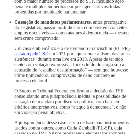
com o maior número de processos no STF, incluindo ação
penal e múltiplos inquéritos por postagens críticas, todas
protegidas por imunidade parlamentar.
Cassação de mandatos parlamentares
, antes prerrogativa
do Legislativo, passou ao Judiciário, com base em conceitos
amplos e sensíveis — como ataques à democracia — mesmo
sem crime comprovado.
Um caso emblemático é o de Fernando Francischini (PL‑PR),
cassado pelo TSE
em 2021 por “questionar a lisura das urnas
eletrônicas” durante uma live em 2018. Apesar de ter sido
eleito com votação expressiva, foi excluído do cargo sob a
acusação de “espalhar desinformação” — sem que houvesse
crime tipificado ou comprovação de dano concreto ao
processo eleitoral.
O Supremo Tribunal Federal confirmou a decisão do TSE,
consolidando uma jurisprudência inédita: a possibilidade de
cassação de mandato por discurso político, com base em
critérios interpretativos, como “ataque à democracia”, e não
em violação penal objetiva.
A jurisprudência desse caso serviu de base para instrumentos
usados contra outros, como Carla Zambelli (PL-SP), cuja
cassação no TRE-SP por propaganda eleitoral foi apontada