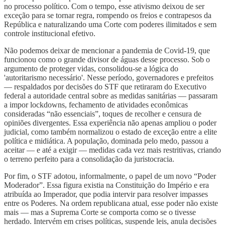
no processo político. Com o tempo, esse ativismo deixou de ser
exceção para se tornar regra, rompendo os freios e contrapesos da
República e naturalizando uma Corte com poderes ilimitados e sem
controle institucional efetivo.
Não podemos deixar de mencionar a pandemia de Covid-19, que
funcionou como o grande divisor de águas desse processo. Sob o
argumento de proteger vidas, consolidou-se a lógica do
'autoritarismo necessário'. Nesse período, governadores e prefeitos
— respaldados por decisões do STF que retiraram do Executivo
federal a autoridade central sobre as medidas sanitárias — passaram
a impor lockdowns, fechamento de atividades econômicas
consideradas “não essenciais”, toques de recolher e censura de
opiniões divergentes. Essa experiência não apenas ampliou o poder
judicial, como também normalizou o estado de exceção entre a elite
política e midiática. A população, dominada pelo medo, passou a
aceitar — e até a exigir — medidas cada vez mais restritivas, criando
o terreno perfeito para a consolidação da juristocracia.
Por fim, o STF adotou, informalmente, o papel de um novo “Poder
Moderador”. Essa figura existia na Constituição do Império e era
atribuída ao Imperador, que podia intervir para resolver impasses
entre os Poderes. Na ordem republicana atual, esse poder não existe
mais — mas a Suprema Corte se comporta como se o tivesse
herdado. Intervém em crises políticas, suspende leis, anula decisões