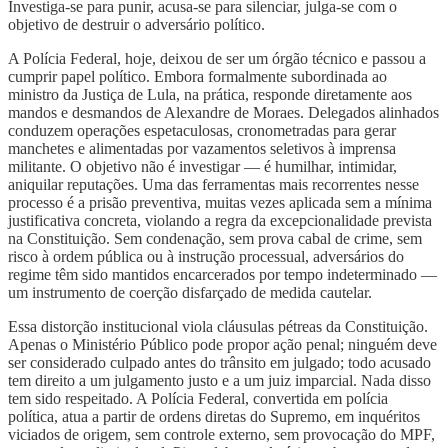
Investiga-se para punir, acusa-se para silenciar, julga-se com o
objetivo de destruir o adversário político.
A Polícia Federal, hoje, deixou de ser um órgão técnico e passou a
cumprir papel político. Embora formalmente subordinada ao
ministro da Justiça de Lula, na prática, responde diretamente aos
mandos e desmandos de Alexandre de Moraes. Delegados alinhados
conduzem operações espetaculosas, cronometradas para gerar
manchetes e alimentadas por vazamentos seletivos à imprensa
militante. O objetivo não é investigar — é humilhar, intimidar,
aniquilar reputações. Uma das ferramentas mais recorrentes nesse
processo é a prisão preventiva, muitas vezes aplicada sem a mínima
justificativa concreta, violando a regra da excepcionalidade prevista
na Constituição. Sem condenação, sem prova cabal de crime, sem
risco à ordem pública ou à instrução processual, adversários do
regime têm sido mantidos encarcerados por tempo indeterminado —
um instrumento de coerção disfarçado de medida cautelar.
Essa distorção institucional viola cláusulas pétreas da Constituição.
Apenas o Ministério Público pode propor ação penal; ninguém deve
ser considerado culpado antes do trânsito em julgado; todo acusado
tem direito a um julgamento justo e a um juiz imparcial. Nada disso
tem sido respeitado. A Polícia Federal, convertida em polícia
política, atua a partir de ordens diretas do Supremo, em inquéritos
viciados de origem, sem controle externo, sem provocação do MPF,