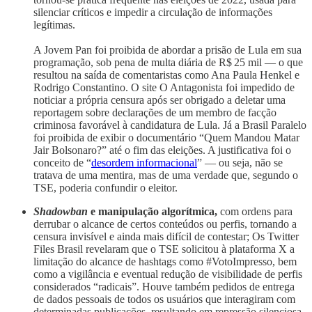
silenciar críticos e impedir a circulação de informações
legítimas.
A Jovem Pan foi proibida de abordar a prisão de Lula em sua
programação, sob pena de multa diária de R$ 25 mil — o que
resultou na saída de comentaristas como Ana Paula Henkel e
Rodrigo Constantino. O site O Antagonista foi impedido de
noticiar a própria censura após ser obrigado a deletar uma
reportagem sobre declarações de um membro de facção
criminosa favorável à candidatura de Lula. Já a Brasil Paralelo
foi proibida de exibir o documentário “Quem Mandou Matar
Jair Bolsonaro?” até o fim das eleições. A justificativa foi o
conceito de “
desordem informacional
” — ou seja, não se
tratava de uma mentira, mas de uma verdade que, segundo o
TSE, poderia confundir o eleitor.
Shadowban
e manipulação algorítmica,
com ordens para
derrubar o alcance de certos conteúdos ou perfis, tornando a
censura invisível e ainda mais difícil de contestar; Os Twitter
Files Brasil revelaram que o TSE solicitou à plataforma X a
limitação do alcance de hashtags como #VotoImpresso, bem
como a vigilância e eventual redução de visibilidade de perfis
considerados “radicais”. Houve também pedidos de entrega
de dados pessoais de todos os usuários que interagiram com
determinadas publicações, resultando em repressão silenciosa