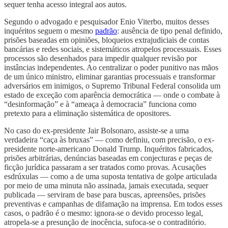
sequer tenha acesso integral aos autos.
Segundo o advogado e pesquisador Enio Viterbo, muitos desses
inquéritos seguem o mesmo
padrão
: ausência de tipo penal definido,
prisões baseadas em opiniões, bloqueios extrajudiciais de contas
bancárias e redes sociais, e sistemáticos atropelos processuais. Esses
processos são desenhados para impedir qualquer revisão por
instâncias independentes. Ao centralizar o poder punitivo nas mãos
de um único ministro, eliminar garantias processuais e transformar
adversários em inimigos, o Supremo Tribunal Federal consolida um
estado de exceção com aparência democrática — onde o combate à
“desinformação” e à “ameaça à democracia” funciona como
pretexto para a eliminação sistemática de opositores.
No caso do ex-presidente Jair Bolsonaro, assiste-se a uma
verdadeira “caça às bruxas” — como definiu, com precisão, o ex-
presidente norte-americano Donald Trump. Inquéritos fabricados,
prisões arbitrárias, denúncias baseadas em conjecturas e peças de
ficção jurídica passaram a ser tratados como provas. Acusações
esdrúxulas — como a de uma suposta tentativa de golpe articulada
por meio de uma minuta não assinada, jamais executada, sequer
publicada — serviram de base para buscas, apreensões, prisões
preventivas e campanhas de difamação na imprensa. Em todos esses
casos, o padrão é o mesmo: ignora-se o devido processo legal,
atropela-se a presunção de inocência, sufoca-se o contraditório.