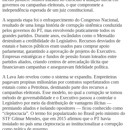
governos ou campanhas eleitorais, o que compromete a
independência esperada de um juiz constitucional.
A segunda etapa foi o enfraquecimento do Congresso Nacional,
resultado de uma longa história de corrupção sistêmica conduzida
pelos governos do PT, mas envolvendo praticamente todos os
grandes partidos. Durante anos, escândalos como o Mensalão
destruíram a credibilidade do Legislativo. Recursos desviados de
estatais e bancos públicos eram usados para comprar apoio
parlamentar, garantindo a aprovação de projetos do Executivo.
Empresas estratégicas e fundos de pensão foram loteados entre
partidos aliados, criando centros de arrecadação ilícita que
financiavam campanhas e asseguravam fidelidade política.
A Lava Jato revelou como o sistema se expandiu. Empreiteiras
pagavam propinas milionárias por contratos superfaturados com
estatais como a Petrobras, destinando parte dos recursos a
campanhas eleitorais. Esse modelo, no qual a corrupção se tornou
método de governabilidade e o Executivo passou a controlar o
Legislativo por meio da distribuição de vantagens ilícitas —
premiando aliados e isolando opositores — ficou conhecido como
“cleptocracia”. O termo foi popularizado no Brasil pelo ministro do
STF Gilmar Mendes, que em 2015 afirmou que o PT havia
instalado no país uma cleptocracia ao institucionalizar a corrupção
como prática de governo.