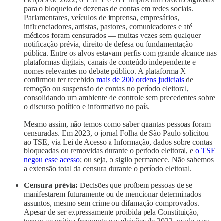
para o bloqueio de dezenas de contas em redes sociais.
Parlamentares, veículos de imprensa, empresários,
influenciadores, artistas, pastores, comunicadores e até
médicos foram censurados — muitas vezes sem qualquer
notificação prévia, direito de defesa ou fundamentação
pública. Entre os alvos estavam perfis com grande alcance nas
plataformas digitais, canais de conteúdo independente e
nomes relevantes no debate público. A plataforma X
confirmou ter recebido
mais de 200 ordens judiciais
de
remoção ou suspensão de contas no período eleitoral,
consolidando um ambiente de controle sem precedentes sobre
o discurso político e informativo no país.
Mesmo assim, não temos como saber quantas pessoas foram
censuradas. Em 2023, o jornal Folha de São Paulo solicitou
ao TSE, via Lei de Acesso à Informação, dados sobre contas
bloqueadas ou removidas durante o período eleitoral, e
o TSE
negou esse acesso
; ou seja, o sigilo permanece. Não sabemos
a extensão total da censura durante o período eleitoral.
Censura prévia:
Decisões que proíbem pessoas de se
manifestarem futuramente ou de mencionar determinados
assuntos, mesmo sem crime ou difamação comprovados.
Apesar de ser expressamente proibida pela Constituição,
tornou-se prática frequente nas eleições de 2022, usada para