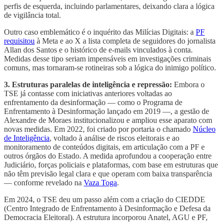
perfis de esquerda, incluindo parlamentares, deixando clara a lógica
de vigilância total.
Outro caso emblemático é o inquérito das Milícias Digitais: a
PF
requisitou
à Meta e ao X a lista completa de seguidores do jornalista
Allan dos Santos e o histórico de e-mails vinculados à conta.
Medidas desse tipo seriam impensáveis em investigações criminais
comuns, mas tornaram-se rotineiras sob a lógica do inimigo político.
3. Estruturas paralelas de inteligência e repressão:
Embora o
TSE já contasse com iniciativas anteriores voltadas ao
enfrentamento da desinformação — como o Programa de
Enfrentamento à Desinformação lançado em 2019 —, a gestão de
Alexandre de Moraes institucionalizou e ampliou esse aparato com
novas medidas. Em 2022, foi criado por portaria o chamado
Núcleo
de Inteligência
, voltado à análise de riscos eleitorais e ao
monitoramento de conteúdos digitais, em articulação com a PF e
outros órgãos do Estado. A medida aprofundou a cooperação entre
Judiciário, forças policiais e plataformas, com base em estruturas que
não têm previsão legal clara e que operam com baixa transparência
— conforme revelado na
Vaza Toga
.
Em 2024, o TSE deu um passo além com a criação do CIEDDE
(Centro Integrado de Enfrentamento à Desinformação e Defesa da
Democracia Eleitoral). A estrutura incorporou Anatel, AGU e PF,