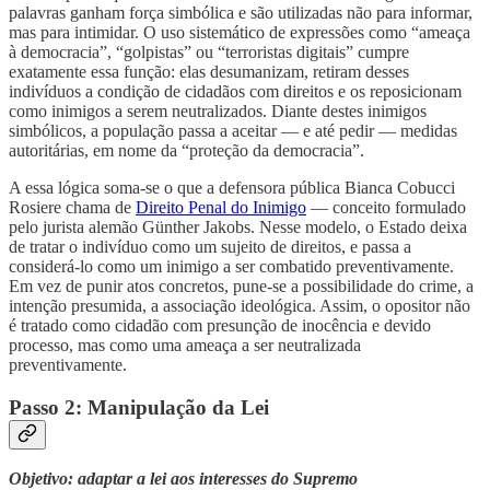
palavras ganham força simbólica e são utilizadas não para informar,
mas para intimidar. O uso sistemático de expressões como “ameaça
à democracia”, “golpistas” ou “terroristas digitais” cumpre
exatamente essa função: elas desumanizam, retiram desses
indivíduos a condição de cidadãos com direitos e os reposicionam
como inimigos a serem neutralizados. Diante destes inimigos
simbólicos, a população passa a aceitar — e até pedir — medidas
autoritárias, em nome da “proteção da democracia”.
A essa lógica soma-se o que a defensora pública Bianca Cobucci
Rosiere chama de
Direito Penal do Inimigo
— conceito formulado
pelo jurista alemão Günther Jakobs. Nesse modelo, o Estado deixa
de tratar o indivíduo como um sujeito de direitos, e passa a
considerá-lo como um inimigo a ser combatido preventivamente.
Em vez de punir atos concretos, pune-se a possibilidade do crime, a
intenção presumida, a associação ideológica. Assim, o opositor não
é tratado como cidadão com presunção de inocência e devido
processo, mas como uma ameaça a ser neutralizada
preventivamente.
Passo 2: Manipulação da Lei
Objetivo: adaptar a lei aos interesses do Supremo