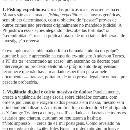
1. Fishing expeditions:
Uma das práticas mais recorrentes na era
Moraes são as chamadas
fishing expeditions
— buscas genéricas,
sem objeto determinado, com o objetivo de “pescar” provas de
outros crimes não previstos originalmente no mandado judicial. A
PF justifica essas ações alegando “descobertas fortuitas” ou
“serendipidade”, mas na prática trata-se de uma tática deliberada de
investigação reversa.
O exemplo mais emblemático foi a chamada “minuta do golpe”:
durante busca e apreensão na casa do ex-ministro Anderson Torres,
a PF diz ter “encontrado ao acaso” um rascunho de decreto para
intervenção no processo eleitoral. O próprio auto de apreensão
reconhece que não havia mandado específico para aquele
documento — trata-se, portanto, de uma prova ilegal encontrada por
pescaria probatória.
2. Vigilância digital e coleta massiva de dados:
Paralelamente,
cresce a vigilância de larga escala sobre cidadãos comuns, com
ordens judiciais que exigem dados pessoais em massa, mesmo sem
crime individualizado. A mais notória foi a ordem do STF obrigando
o X (antigo Twitter) a entregar os IPs e dados cadastrais de todos os
usuários que criaram, curtiram ou retuitaram a hashtag
#VotoImpresso — cerca de 41 mil postagens. Como revelado na
terceira edição do Twitter Files Brasil, a ordem atingiu inclusive