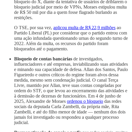
bloqueio do X, diante da tentativa de usuários de driblarem o
bloqueio judicial por meio de VPNs, Moraes estipulou multa
de R$ 50 mil por dia a quem fosse flagrado burlando as
restrições.
O TSE, por sua vez,
aplicou multa de R$ 22,9 milhões
ao
Partido Liberal (PL) por considerar que o partido entrou com
uma ação infundada questionando urnas do segundo turno de
2022. Além da multa, os recursos do partido foram
bloqueados até o pagamento.
Bloqueio de contas bancárias
de investigados,
influenciadores e até empresas, inviabilizando suas atividades
e minando sua capacidade de defesa. Allan dos Santos, Paulo
Figueiredo e outros críticos do regime foram alvos dessa
medida, mesmo sem condenação judicial. O canal Terça
Livre, mantido por Allan, teve suas contas congeladas por
ordem do STF, o que levou ao encerramento das atividades e
à demissão de dezenas de funcionários. Em 4 de junho de
2025, Alexandre de Moraes
ordenou o bloqueio
das redes
sociais da deputada Carla Zambelli, da própria mãe, Rita
Zambelli, e até do filho menor de idade — nenhum dos dois
jamais foi investigado ou respondeu a qualquer processo
judicial.