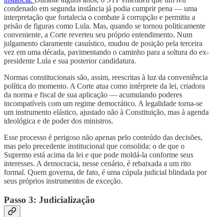
condenado em segunda instância já podia cumprir pena — uma
interpretação que fortalecia o combate à corrupção e permitiu a
prisão de figuras como Lula. Mas, quando se tornou politicamente
conveniente, a Corte reverteu seu próprio entendimento. Num
julgamento claramente casuístico, mudou de posição pela terceira
vez em uma década, pavimentando o caminho para a soltura do ex-
presidente Lula e sua posterior candidatura.
Normas constitucionais são, assim, reescritas à luz da conveniência
política do momento. A Corte atua como intérprete da lei, criadora
da norma e fiscal de sua aplicação — acumulando poderes
incompatíveis com um regime democrático. A legalidade torna-se
um instrumento elástico, ajustado não à Constituição, mas à agenda
ideológica e de poder dos ministros.
Esse processo é perigoso não apenas pelo conteúdo das decisões,
mas pelo precedente institucional que consolida: o de que o
Supremo está acima da lei e que pode moldá-la conforme seus
interesses. A democracia, nesse cenário, é rebaixada a um rito
formal. Quem governa, de fato, é uma cúpula judicial blindada por
seus próprios instrumentos de exceção.
Passo 3: Judicialização