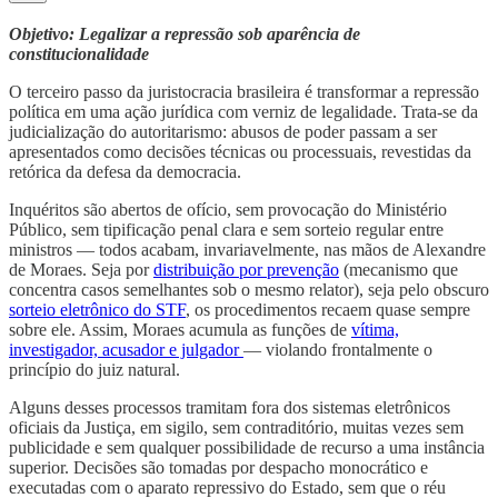
Objetivo: Legalizar a repressão sob aparência de
constitucionalidade
O terceiro passo da juristocracia brasileira é transformar a repressão
política em uma ação jurídica com verniz de legalidade. Trata-se da
judicialização do autoritarismo: abusos de poder passam a ser
apresentados como decisões técnicas ou processuais, revestidas da
retórica da defesa da democracia.
Inquéritos são abertos de ofício, sem provocação do Ministério
Público, sem tipificação penal clara e sem sorteio regular entre
ministros — todos acabam, invariavelmente, nas mãos de Alexandre
de Moraes. Seja por
distribuição por prevenção
(mecanismo que
concentra casos semelhantes sob o mesmo relator), seja pelo obscuro
sorteio eletrônico do STF
, os procedimentos recaem quase sempre
sobre ele. Assim, Moraes acumula as funções de
vítima,
investigador, acusador e julgador
— violando frontalmente o
princípio do juiz natural.
Alguns desses processos tramitam fora dos sistemas eletrônicos
oficiais da Justiça, em sigilo, sem contraditório, muitas vezes sem
publicidade e sem qualquer possibilidade de recurso a uma instância
superior. Decisões são tomadas por despacho monocrático e
executadas com o aparato repressivo do Estado, sem que o réu