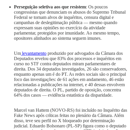
Perseguição seletiva aos que resistem
: Os poucos
congressistas que denunciam os abusos do Supremo Tribunal
Federal se tornam alvos de inquéritos, censura digital e
campanhas de deslegitimação pública — mesmo quando
expressam suas opiniões no exercício da atividade
parlamentar, protegidos por imunidade. Ao mesmo tempo,
opositores alinhados ao sistema seguem imunes.
Um
levantamento
produzido por advogados da Câmara dos
Deputados revelou que 83% dos processos e inquéritos em
curso no STF contra deputados miram parlamentares de
direita. Dos 34 deputados investigados, 26 são conservadores,
enquanto apenas um é do PT. As redes sociais são o principal
foco das investigações: de 61 ações em andamento, 46 estão
relacionadas a publicações na internet, e 40 dessas envolvem
deputados de direita. O PL, partido de oposição, concentra
64% dos casos — evidência estatística da disparidade.
Marcel van Hattem (NOVO‑RS) foi incluído no Inquérito das
Fake News após críticas feitas no plenário da Câmara. Além
disso, teve seu perfil no X bloqueado por determinação
judicial. Eduardo Bolsonaro (PL‑SP) figura como o deputado