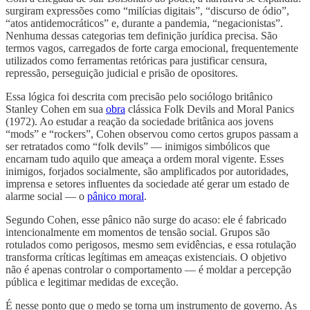
surgiram expressões como “milícias digitais”, “discurso de ódio”,
“atos antidemocráticos” e, durante a pandemia, “negacionistas”.
Nenhuma dessas categorias tem definição jurídica precisa. São
termos vagos, carregados de forte carga emocional, frequentemente
utilizados como ferramentas retóricas para justificar censura,
repressão, perseguição judicial e prisão de opositores.
Essa lógica foi descrita com precisão pelo sociólogo britânico
Stanley Cohen em sua
obra
clássica Folk Devils and Moral Panics
(1972). Ao estudar a reação da sociedade britânica aos jovens
“mods” e “rockers”, Cohen observou como certos grupos passam a
ser retratados como “folk devils” — inimigos simbólicos que
encarnam tudo aquilo que ameaça a ordem moral vigente. Esses
inimigos, forjados socialmente, são amplificados por autoridades,
imprensa e setores influentes da sociedade até gerar um estado de
alarme social — o
pânico moral
.
Segundo Cohen, esse pânico não surge do acaso: ele é fabricado
intencionalmente em momentos de tensão social. Grupos são
rotulados como perigosos, mesmo sem evidências, e essa rotulação
transforma críticas legítimas em ameaças existenciais. O objetivo
não é apenas controlar o comportamento — é moldar a percepção
pública e legitimar medidas de exceção.
É nesse ponto que o medo se torna um instrumento de governo. As