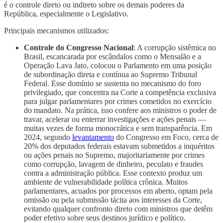
é o controle direto ou indireto sobre os demais poderes da
República, especialmente o Legislativo.
Principais mecanismos utilizados:
Controle do Congresso Nacional
: A corrupção sistêmica no
Brasil, escancarada por escândalos como o Mensalão e a
Operação Lava Jato, colocou o Parlamento em uma posição
de subordinação direta e contínua ao Supremo Tribunal
Federal. Esse domínio se sustenta no mecanismo do foro
privilegiado, que concentra na Corte a competência exclusiva
para julgar parlamentares por crimes cometidos no exercício
do mandato. Na prática, isso confere aos ministros o poder de
travar, acelerar ou enterrar investigações e ações penais —
muitas vezes de forma monocrática e sem transparência. Em
2024, segundo
levantamento
do Congresso em Foco, cerca de
20% dos deputados federais estavam submetidos a inquéritos
ou ações penais no Supremo, majoritariamente por crimes
como corrupção, lavagem de dinheiro, peculato e fraudes
contra a administração pública. Esse contexto produz um
ambiente de vulnerabilidade política crônica. Muitos
parlamentares, acuados por processos em aberto, optam pela
omissão ou pela submissão tácita aos interesses da Corte,
evitando qualquer confronto direto com ministros que detêm
poder efetivo sobre seus destinos jurídico e político.