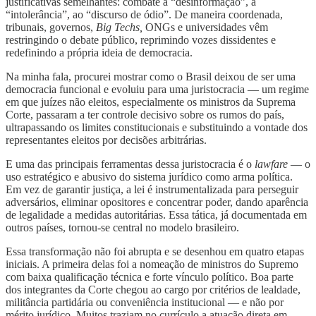
justificativas semelhantes: combate à “desinformação”, à
“intolerância”, ao “discurso de ódio”. De maneira coordenada,
tribunais, governos,
Big Techs,
ONGs e universidades vêm
restringindo o debate público, reprimindo vozes dissidentes e
redefinindo a própria ideia de democracia.
Na minha fala, procurei mostrar como o Brasil deixou de ser uma
democracia funcional e evoluiu para uma juristocracia — um regime
em que juízes não eleitos, especialmente os ministros da Suprema
Corte, passaram a ter controle decisivo sobre os rumos do país,
ultrapassando os limites constitucionais e substituindo a vontade dos
representantes eleitos por decisões arbitrárias.
E uma das principais ferramentas dessa juristocracia é o
lawfare
— o
uso estratégico e abusivo do sistema jurídico como arma política.
Em vez de garantir justiça, a lei é instrumentalizada para perseguir
adversários, eliminar opositores e concentrar poder, dando aparência
de legalidade a medidas autoritárias. Essa tática, já documentada em
outros países, tornou-se central no modelo brasileiro.
Essa transformação não foi abrupta e se desenhou em quatro etapas
iniciais. A primeira delas foi a nomeação de ministros do Supremo
com baixa qualificação técnica e forte vínculo político. Boa parte
dos integrantes da Corte chegou ao cargo por critérios de lealdade,
militância partidária ou conveniência institucional — e não por
mérito jurídico. Muitos traziam no currículo a atuação direta em