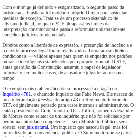
Com o inimigo já definido e estigmatizado, o segundo passo da
juristocracia brasileira foi moldar o próprio Direito para sustentar
medidas de exceção. Trata-se de um processo sistemático de
ativismo judicial, no qual o STF ultrapassa os limites da
interpretação constitucional e passa a reformular unilateralmente
conceitos jurídicos fundamentais.
Direitos como a liberdade de expressão, a presunção de inocência e
o devido processo legal foram relativizados. Tornaram-se direitos
condicionais — válidos apenas para quem se enquadra nos padrões
morais e ideológicos estabelecidos pelo próprio tribunal. O STF,
antes guardião da Constituição, assumiu o papel de legislador
informal e, em muitos casos, de acusador e julgador ao mesmo
tempo.
O exemplo mais emblemático desse processo é a criação do
Inquérito 4781
, o chamado Inquérito das Fake News. Ele nasceu de
uma interpretação
freestyle
do artigo 43 do Regimento Interno do
STF, originalmente pensado para casos internos e administrativos. O
então presidente da Corte, ministro Dias Toffoli, nomeou Alexandre
de Moraes como relator de um inquérito que não foi solicitado por
nenhuma autoridade competente — sem Ministério Público, sem
sorteio, sem
juiz natural.
Um inquérito que nasceu ilegal, mas foi
normalizado por conveniência política. O Supremo tornou-se parte,