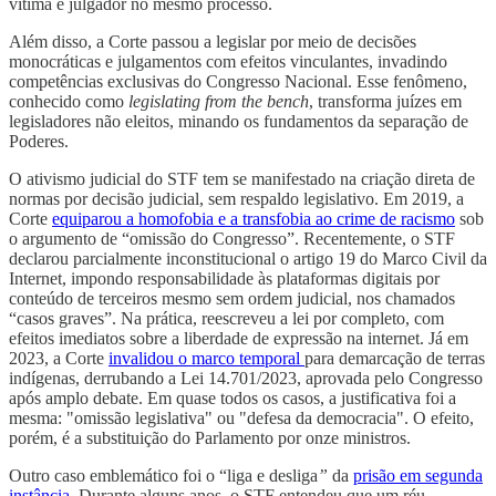
vítima e julgador no mesmo processo.
Além disso, a Corte passou a legislar por meio de decisões
monocráticas e julgamentos com efeitos vinculantes, invadindo
competências exclusivas do Congresso Nacional. Esse fenômeno,
conhecido como
legislating from the bench
, transforma juízes em
legisladores não eleitos, minando os fundamentos da separação de
Poderes.
O ativismo judicial do STF tem se manifestado na criação direta de
normas por decisão judicial, sem respaldo legislativo. Em 2019, a
Corte
equiparou a homofobia e a transfobia ao crime de racismo
sob
o argumento de “omissão do Congresso”. Recentemente, o STF
declarou parcialmente inconstitucional o artigo 19 do Marco Civil da
Internet, impondo responsabilidade às plataformas digitais por
conteúdo de terceiros mesmo sem ordem judicial, nos chamados
“casos graves”. Na prática, reescreveu a lei por completo, com
efeitos imediatos sobre a liberdade de expressão na internet. Já em
2023, a Corte
invalidou o marco temporal
para demarcação de terras
indígenas, derrubando a Lei 14.701/2023, aprovada pelo Congresso
após amplo debate. Em quase todos os casos, a justificativa foi a
mesma: "omissão legislativa" ou "defesa da democracia". O efeito,
porém, é a substituição do Parlamento por onze ministros.
Outro caso emblemático foi o “liga e desliga
”
da
prisão em segunda
instância.
Durante alguns anos, o STF entendeu que um réu