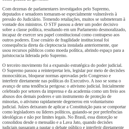
Com dezenas de parlamentares investigados pelo Supremo,
deputados e senadores tornaram-se especialmente vulneráveis à
pressão do Judiciário. Temendo retaliações, muitos se submeteram à
vontade dos ministros. O STF passou a deter um poder decisivo
sobre a classe política, resultando em um Parlamento desmoralizado,
incapaz de exercer seu papel constitucional como contrapeso aos
outros poderes. Esse cenário de fragilidade institucional foi
consequência direta da cleptocracia instalada anteriormente, que
usou recursos públicos como moeda política, abrindo espaço para a
juristocracia liderada pelo Supremo.
O terceiro movimento foi a expansão estratégica do poder judicial.
O Supremo passou a reinterpretar leis, legislar por meio de decisões
monocráticas, bloquear normas aprovadas pelo Congresso e
interferir diretamente nas políticas do Executivo. A isso se soma o
avanço de uma tendência perigosa: o ativismo judicial. Inicialmente
celebrado por setores da imprensa e da academia como um freio aos
abusos dos demais poderes e um instrumento de proteção de
minorias, o ativismo rapidamente degenerou em voluntarismo
judicial. Juízes deixaram de aplicar a Constituição para se comportar
como legisladores ou líderes políticos, guiando-se por preferências
ideológicas e não por limites legais. No Brasil, essa distorção se
consolidou desde o mensalão e a Lava Jato, quando decisões
judiciais passaram a pautar o debate público e interferir diretamente