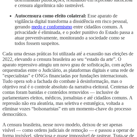
e censura algorítmica não rastreável.
Autocensura como efeito colateral:
Esse aparato de
vigilância digital transforma a dissidência em risco pessoal,
gerando
medo e conformismo
entre cidadãos comuns. A
privacidade é eliminada, e o poder punitivo do Estado passa a
atuar preventivamente, monitorando a sociedade como se
todos fossem suspeitos.
Cada uma dessas práticas foi utilizada até a exaustão nas eleições de
2022, elevando a censura brasileira ao seu “estado da arte”. O
aparato repressivo atingiu um novo grau de sofisticação, com ações
orquestradas entre o Judiciário, as plataformas digitais e uma rede de
"especialistas" e ONGs financiadas por fundações internacionais.
Tudo opera sob a fachada do combate à desinformação, mas o
objetivo real é o controle absoluto da narrativa eleitoral. Centenas de
contas foram banidas e conteúdos removidos — inclusive de
parlamentares eleitos, médicos, jornalistas e até cidadãos comuns. A
repressão não era aleatória, mas seletiva e estratégica, voltada a
eliminar vozes “bolsonaristas” em um momento-chave do processo
democrático.
A censura brasileira, nesse novo modelo, deixou de ser apenas
visível — como ordens judiciais de remoção — e passou a operar de
forma invisível, silenciosa e quase impossível de rastrear. Trata-se de