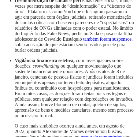
Desmonetização de canais e perfis
nas redes sociais, muitas
vezes por mera suspeita de “desinformação” ou “discurso de
ódio”. Plataformas como YouTube e Instagram passaram a
agir em parceria com órgãos judiciais, retirando monetização
de contas críticas com base em pareceres de "especialistas" ou
relatórios de ONGs alinhadas com o poder estatal. No âmbito
do Inquérito das Fake News, perfis no X da esposa e da filha
adolescente de Oswaldo Eustáquio
também foram suspensos
,
sob a acusação de que estariam sendo usados por ele para
burlar ordens judiciais.
Vigilância financeira seletiva,
com investigações sobre
doações,
crowdfunding
ou qualquer movimentação que
sustente financeiramente opositores. Após os atos de 8 de
janeiro, centenas de pessoas físicas e jurídicas foram incluídas
em inquéritos apenas por terem feito depósitos, alugado
ônibus ou contribuído com hospedagens para manifestantes.
Em muitos casos, as doações foram feitas por vias legais e
públicas, sem qualquer relação com depredações ou invasões.
Ainda assim, houve bloqueio de contas, quebra de sigilos,
apreensão de bens e medidas cautelares, mesmo sem processo
ou acusação formal.
O caso mais simbólico ocorreu ainda antes, em agosto de
2022, quando Alexandre de Moraes determinou buscas,
apreensões e bloqueios contra um
grupo de empresários
que