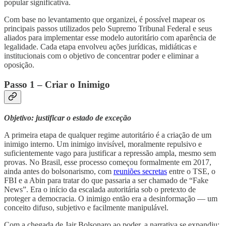
popular significativa.
Com base no levantamento que organizei, é possível mapear os
principais passos utilizados pelo Supremo Tribunal Federal e seus
aliados para implementar esse modelo autoritário com aparência de
legalidade. Cada etapa envolveu ações jurídicas, midiáticas e
institucionais com o objetivo de concentrar poder e eliminar a
oposição.
Passo 1 – Criar o Inimigo
Objetivo: justificar o estado de exceção
A primeira etapa de qualquer regime autoritário é a criação de um
inimigo interno. Um inimigo invisível, moralmente repulsivo e
suficientemente vago para justificar a repressão ampla, mesmo sem
provas. No Brasil, esse processo começou formalmente em 2017,
ainda antes do bolsonarismo, com
reuniões secretas
entre o TSE, o
FBI e a Abin para tratar do que passaria a ser chamado de “Fake
News”. Era o início da escalada autoritária sob o pretexto de
proteger a democracia. O inimigo então era a desinformação — um
conceito difuso, subjetivo e facilmente manipulável.
Com a chegada de Jair Bolsonaro ao poder, a narrativa se expandiu: