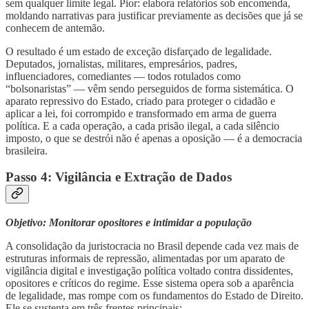
sem qualquer limite legal. Pior: elabora relatórios sob encomenda,
moldando narrativas para justificar previamente as decisões que já se
conhecem de antemão.
O resultado é um estado de exceção disfarçado de legalidade.
Deputados, jornalistas, militares, empresários, padres,
influenciadores, comediantes — todos rotulados como
“bolsonaristas” — vêm sendo perseguidos de forma sistemática. O
aparato repressivo do Estado, criado para proteger o cidadão e
aplicar a lei, foi corrompido e transformado em arma de guerra
política. E a cada operação, a cada prisão ilegal, a cada silêncio
imposto, o que se destrói não é apenas a oposição — é a democracia
brasileira.
Passo 4: Vigilância e Extração de Dados
Objetivo: Monitorar opositores e intimidar a população
A consolidação da juristocracia no Brasil depende cada vez mais de
estruturas informais de repressão, alimentadas por um aparato de
vigilância digital e investigação política voltado contra dissidentes,
opositores e críticos do regime. Esse sistema opera sob a aparência
de legalidade, mas rompe com os fundamentos do Estado de Direito.
Ele se sustenta em três frentes principais: