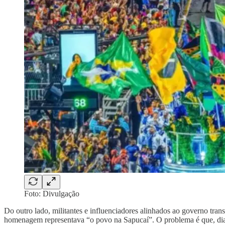
Foto: Divulgação
Do outro lado, militantes e influenciadores alinhados ao governo tran
homenagem representava “o povo na Sapucaí”. O problema é que, diante 