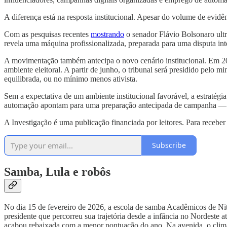
A diferença está na resposta institucional. Apesar do volume de evid
Com as pesquisas recentes
mostrando
o senador Flávio Bolsonaro ultr
revela uma máquina profissionalizada, preparada para uma disputa int
A movimentação também antecipa o novo cenário institucional. Em 20
ambiente eleitoral. A partir de junho, o tribunal será presidido pelo
equilibrada, ou no mínimo menos ativista.
Sem a expectativa de um ambiente institucional favorável, a estratégia 
automação apontam para uma preparação antecipada de campanha — estr
A Investigação é uma publicação financiada por leitores. Para receber
Subscribe
Samba, Lula e robôs
No dia 15 de fevereiro de 2026, a escola de samba Acadêmicos de Ni
presidente que percorreu sua trajetória desde a infância no Nordeste 
acabou rebaixada com a menor pontuação do ano. Na avenida, o clima 