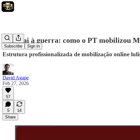
Lula vai à guerra: como o PT mobilizou MA
Subscribe
Sign in
Estrutura profissionalizada de mobilização online lul
David Agape
Feb 27, 2026
57
5
14
Share