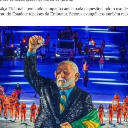
stiça Eleitoral apontando campanha antecipada e questionando o uso de
rno do Estado e repasses da Embratur. Setores evangélicos também reagi