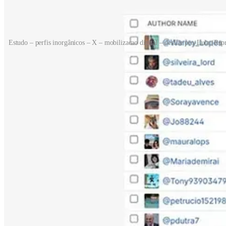
Estudo – perfis inorgânicos – X – mobilizacao digital – desfile pro-Lula (Re
Ainda segundo o levantamento, os mil perfis mais ativos concentraram
em massa e baixa produção autoral, comportamento típico de estrutura
Os dados da Brandwatch confirmam um padrão já identificado em rep
impulsionar conteúdos favoráveis ao governo e atacar críticos. À épo
e falhas operacionais que expuseram testes de automação por meio de
Também foram registradas campanhas de pressão contra jornalistas e c
perfis criados em lote, com baixa produção autoral e atuação quase ex
O monitoramento de fevereiro de 2026 mostra a mesma engrenagem em
poucos perfis e o predomínio de retuítes massivos repetem o padrão j
nas redes.
De caçadores a espalhadores
Na mesma época do desfile de carnaval, outro núcleo do Gabinete do