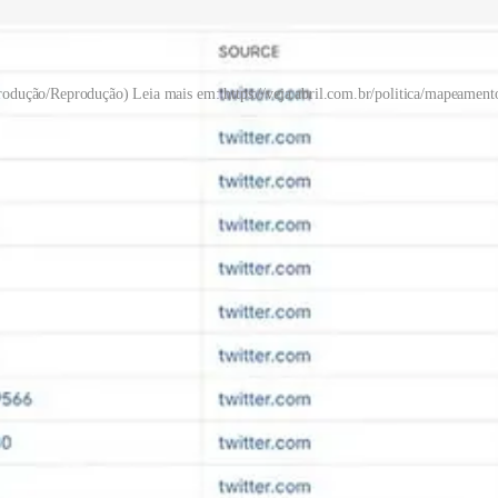
produção/Reprodução) Leia mais em: https://veja.abril.com.br/politica/mapeament
 mais de 200 mil publicações sobre Lula e o desfile em apenas quatro d
s voltadas à amplificação coordenada de narrativas.
ortagens anteriores de
A Investigação
. Em outubro de 2024, a série re
ca, análises técnicas detectaram contas operando de forma coordenada,
 publicações idênticas contendo comandos de script.
omentaristas, marcadas por enxurradas de menções padronizadas, pedido
clusiva via replicação em massa.
 funcionamento, agora em escala ampliada e com maior sofisticação.
á documentado, indicando continuidade operacional e profissionalização 
 Amor também se moveu, de forma mais discreta. Os grupos de WhatsApp