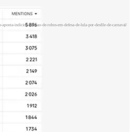
o-aponta-indicios-da-acao-de-robos-em-defesa-de-lula-por-desfile-de-carnaval/
ias. Parte dessas contas apresentou padrão predominante de retuítes
velou o uso de perfis automatizados e redes sincronizadas para
 com repetição massiva de mensagens, disparo simultâneo de hashtags
s de derrubada de contas e amplificação artificial de conteúdo por
 A cadência mecânica de publicações, a concentração do volume em
de uma estrutura digital permanente de mobilização e pressão política
 usados para coordenar a militância digital lulista assumiram nova