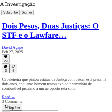
Subscribe
Sign in
Dois Pesos, Duas Justiças: O
STF e o Lawfare…
David Agape
Feb 27, 2025
29
3
6
Cabeleireira que pintou estátua da Justiça com batom está presa há
dois anos, enquanto homem tentou explodir caminhão de
combustível próximo a um aeroporto está solto.
Read →
3 Comments
Top first