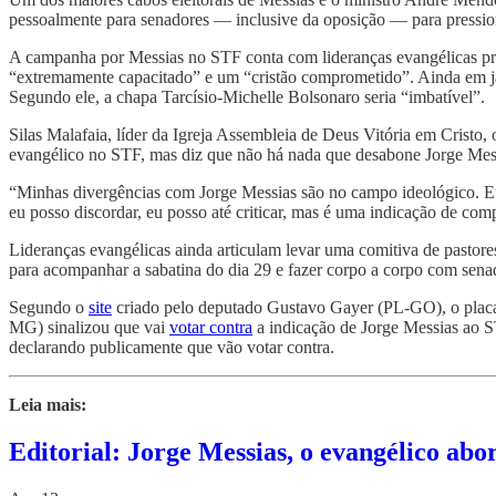
pessoalmente para senadores — inclusive da oposição — para pressio
A campanha por Messias no STF conta com lideranças evangélicas pr
“extremamente capacitado” e um “cristão comprometido”. Ainda em jan
Segundo ele, a chapa Tarcísio-Michelle Bolsonaro seria “imbatível”.
Silas Malafaia, líder da Igreja Assembleia de Deus Vitória em Cristo
evangélico no STF, mas diz que não há nada que desabone Jorge Mes
“Minhas divergências com Jorge Messias são no campo ideológico. Eu n
eu posso discordar, eu posso até criticar, mas é uma indicação de com
Lideranças evangélicas ainda articulam levar uma comitiva de pastore
para acompanhar a sabatina do dia 29 e fazer corpo a corpo com senado
Segundo o
site
criado pelo deputado Gustavo Gayer (PL-GO), o placar 
MG) sinalizou que vai
votar contra
a indicação de Jorge Messias ao ST
declarando publicamente que vão votar contra.
Leia mais:
Editorial: Jorge Messias, o evangélico ab