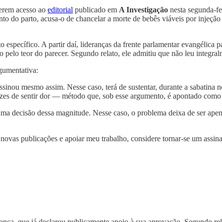
terem acesso ao
editorial
publicado em
A Investigação
nesta segunda-fe
nto do parto, acusa-o de chancelar a morte de bebês viáveis por injeçã
específico. A partir daí, lideranças da frente parlamentar evangélica
o pelo teor do parecer. Segundo relato, ele admitiu que não leu integr
rgumentativa:
assinou mesmo assim. Nesse caso, terá de sustentar, durante a sabatina
pazes de sentir dor — método que, sob esse argumento, é apontado como
uma decisão dessa magnitude. Nesse caso, o problema deixa de ser apena
 novas publicações e apoiar meu trabalho, considere tornar-se um assina
ça, que já declarou publicamente apoio à sua aprovação. Segundo relatos