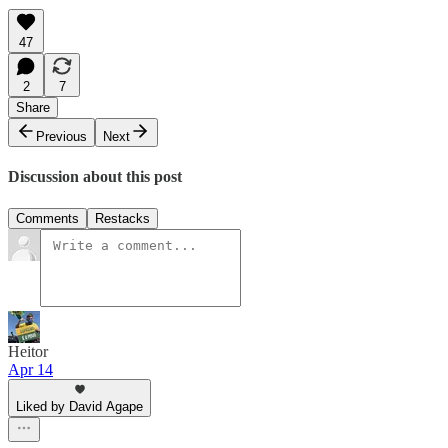
47
2
7
Share
Previous
Next
Discussion about this post
Comments
Restacks
Heitor
Apr 14
Liked by David Agape