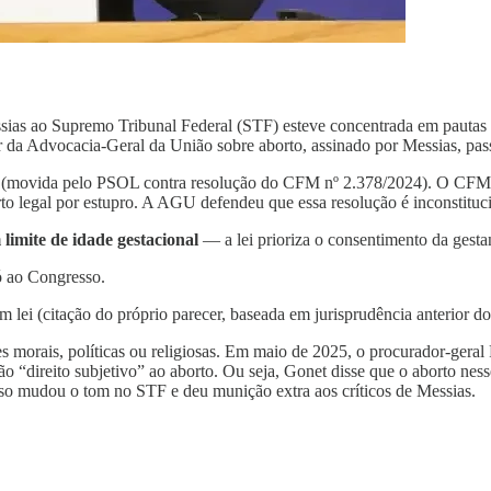
ssias ao Supremo Tribunal Federal (STF) esteve concentrada em pautas 
da Advocacia-Geral da União sobre aborto, assinado por Messias, passo
movida pelo PSOL contra resolução do CFM nº 2.378/2024). O CFM havia
to legal por estupro. A AGU defendeu que essa resolução é inconstituc
 limite de idade gestacional
— a lei prioriza o consentimento da gestan
ó ao Congresso.
m lei (citação do próprio parecer, baseada em jurisprudência anterior d
 morais, políticas ou religiosas. Em maio de 2025, o procurador-geral 
 “direito subjetivo” ao aborto. Ou seja, Gonet disse que o aborto nesse
so mudou o tom no STF e deu munição extra aos críticos de Messias.