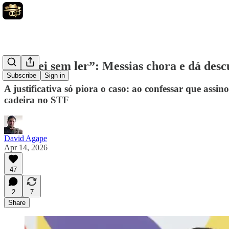
“Assinei sem ler”: Messias chora e dá des
Subscribe
Sign in
A justificativa só piora o caso: ao confessar que ass
cadeira no STF
David Agape
Apr 14, 2026
47
2
7
Share