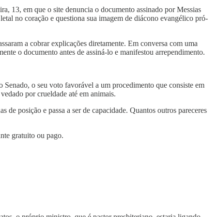
ira, 13, em que o site denuncia o documento assinado por Messias
o letal no coração e questiona sua imagem de diácono evangélico pró-
 passaram a cobrar explicações diretamente. Em conversa com uma
almente o documento antes de assiná-lo e manifestou arrependimento.
 no Senado, o seu voto favorável a um procedimento que consiste em
 vedado por crueldade até em animais.
s de posição e passa a ser de capacidade. Quantos outros pareceres
nte gratuito ou pago.
, o próprio ministro, que é pastor presbiteriano, estaria ligando