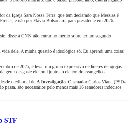
r da Igreja Sara Nossa Terra, que tem declarado que Messias é
reitas, e não por Flávio Bolsonaro, para presidente em 2026.
ísio, disse à CNN não entrar no mérito sobre ter um segundo
 vida dele. A minha questão é ideológica só. Eu aprendi uma coisa:
zembro de 2025, é levar um grupo expressivo de líderes de igrejas
e gerar desgaste eleitoral junto ao eleitorado evangélico.
desde o editorial de
A Investigação
. O senador Carlos Viana (PSD-
ão passa, são necessários pelo menos mais 16 senadores indecisos
no STF