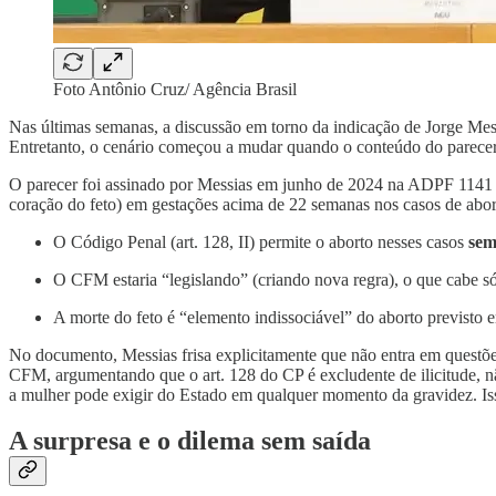
Foto Antônio Cruz/ Agência Brasil
Nas últimas semanas, a discussão em torno da indicação de Jorge Me
Entretanto, o cenário começou a mudar quando o conteúdo do parecer 
O parecer foi assinado por Messias em junho de 2024 na ADPF 1141 (
coração do feto) em gestações acima de 22 semanas nos casos de abor
O Código Penal (art. 128, II) permite o aborto nesses casos
sem
O CFM estaria “legislando” (criando nova regra), o que cabe s
A morte do feto é “elemento indissociável” do aborto previsto e
No documento, Messias frisa explicitamente que não entra em questões
CFM, argumentando que o art. 128 do CP é excludente de ilicitude, não
a mulher pode exigir do Estado em qualquer momento da gravidez. Is
A surpresa e o dilema sem saída