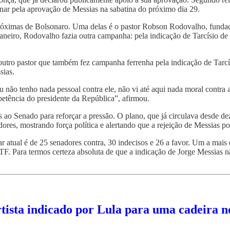
nar pela aprovação de Messias na sabatina do próximo dia 29.
óximas de Bolsonaro. Uma delas é o pastor Robson Rodovalho, fundado
eiro, Rodovalho fazia outra campanha: pela indicação de Tarcísio de F
, outro pastor que também fez campanha ferrenha pela indicação de Tarc
sias.
ão tenho nada pessoal contra ele, não vi até aqui nada moral contra a
petência do presidente da República”, afirmou.
s ao Senado para reforçar a pressão. O plano, que já circulava desde de
res, mostrando força política e alertando que a rejeição de Messias pod
atual é de 25 senadores contra, 30 indecisos e 26 a favor. Um a mais 
F. Para termos certeza absoluta de que a indicação de Jorge Messias n
ortista indicado por Lula para uma cadeira 