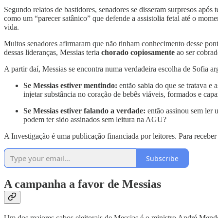
Segundo relatos de bastidores, senadores se disseram surpresos após 
como um “parecer satânico” que defende a assistolia fetal até o mome
vida.
Muitos senadores afirmaram que não tinham conhecimento desse ponto 
dessas lideranças, Messias teria
chorado copiosamente
ao ser cobrad
A partir daí, Messias se encontra numa verdadeira escolha de Sofia a
Se Messias estiver mentindo:
então sabia do que se tratava e 
injetar substância no coração de bebês viáveis, formados e ca
Se Messias estiver falando a verdade:
então assinou sem ler 
podem ter sido assinados sem leitura na AGU?
A Investigação é uma publicação financiada por leitores. Para receber
Subscribe
A campanha a favor de Messias
Um dos maiores cabos eleitorais de Messias é o ministro André Mendon