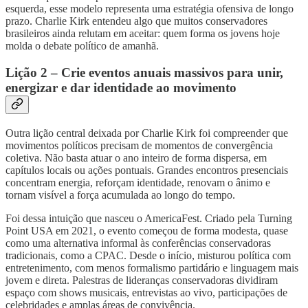
esquerda, esse modelo representa uma estratégia ofensiva de longo
prazo. Charlie Kirk entendeu algo que muitos conservadores
brasileiros ainda relutam em aceitar: quem forma os jovens hoje
molda o debate político de amanhã.
Lição 2 – Crie eventos anuais massivos para unir,
energizar e dar identidade ao movimento
Outra lição central deixada por Charlie Kirk foi compreender que
movimentos políticos precisam de momentos de convergência
coletiva. Não basta atuar o ano inteiro de forma dispersa, em
capítulos locais ou ações pontuais. Grandes encontros presenciais
concentram energia, reforçam identidade, renovam o ânimo e
tornam visível a força acumulada ao longo do tempo.
Foi dessa intuição que nasceu o AmericaFest. Criado pela Turning
Point USA em 2021, o evento começou de forma modesta, quase
como uma alternativa informal às conferências conservadoras
tradicionais, como a CPAC. Desde o início, misturou política com
entretenimento, com menos formalismo partidário e linguagem mais
jovem e direta. Palestras de lideranças conservadoras dividiram
espaço com shows musicais, entrevistas ao vivo, participações de
celebridades e amplas áreas de convivência.