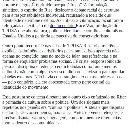
porque é negro. É oprimido porque é fraco”. A formulação
sintetizou o espírito do Rise: deslocar o debate racial da estrutura
para a responsabilidade individual, recusando a ideia de que
identidade determine destino. As críticas à vitimização racial foram
reforçadas na exibição do
documentário
Race War, produção do
TPUSA que aborda raça, política identitária e conflitos culturais nos
Estados Unidos a partir da perspectiva do conservadorismo
Outro ponto recorrente nas falas do TPUSA Rise foi a referência
explícita às influências cristãs dos palestrantes. Isso aparecia não
apenas no conteúdo, mas no modo de falar, nas referências e na
forma de enquadrar problemas sociais. Fé cristã, responsabilidade
pessoal, disciplina e redenção eram tratadas como fundamentos
culturais, não como algo a ser escondido ou suavizado para agradar
plateias externas. Não havia constrangimento em assumir essa base
— pelo contrário, ela era apresentada como parte central da
identidade do movimento.
Essa postura se conecta diretamente a outro eixo enfatizado no Rise:
a primazia da cultura sobre a política. Um dos slogans mais
repetidos nos painéis era “cultura > política”. A ideia é que disputas
eleitorais são consequência, não causa. Antes de vencer eleições, é
preciso disputar valores, linguagem, comportamento e referências
morais dentro das comunidades.