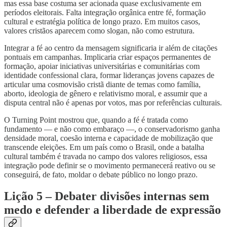
mas essa base costuma ser acionada quase exclusivamente em
períodos eleitorais. Falta integração orgânica entre fé, formação
cultural e estratégia política de longo prazo. Em muitos casos,
valores cristãos aparecem como slogan, não como estrutura.
Integrar a fé ao centro da mensagem significaria ir além de citações
pontuais em campanhas. Implicaria criar espaços permanentes de
formação, apoiar iniciativas universitárias e comunitárias com
identidade confessional clara, formar lideranças jovens capazes de
articular uma cosmovisão cristã diante de temas como família,
aborto, ideologia de gênero e relativismo moral, e assumir que a
disputa central não é apenas por votos, mas por referências culturais.
O Turning Point mostrou que, quando a fé é tratada como
fundamento — e não como embaraço —, o conservadorismo ganha
densidade moral, coesão interna e capacidade de mobilização que
transcende eleições. Em um país como o Brasil, onde a batalha
cultural também é travada no campo dos valores religiosos, essa
integração pode definir se o movimento permanecerá reativo ou se
conseguirá, de fato, moldar o debate público no longo prazo.
Lição 5 – Debater divisões internas sem
medo e defender a liberdade de expressão