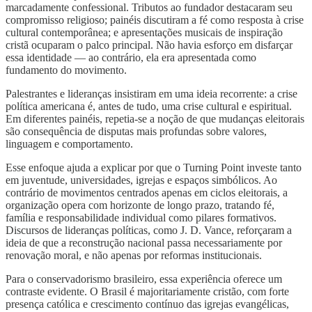
marcadamente confessional. Tributos ao fundador destacaram seu
compromisso religioso; painéis discutiram a fé como resposta à crise
cultural contemporânea; e apresentações musicais de inspiração
cristã ocuparam o palco principal. Não havia esforço em disfarçar
essa identidade — ao contrário, ela era apresentada como
fundamento do movimento.
Palestrantes e lideranças insistiram em uma ideia recorrente: a crise
política americana é, antes de tudo, uma crise cultural e espiritual.
Em diferentes painéis, repetia-se a noção de que mudanças eleitorais
são consequência de disputas mais profundas sobre valores,
linguagem e comportamento.
Esse enfoque ajuda a explicar por que o Turning Point investe tanto
em juventude, universidades, igrejas e espaços simbólicos. Ao
contrário de movimentos centrados apenas em ciclos eleitorais, a
organização opera com horizonte de longo prazo, tratando fé,
família e responsabilidade individual como pilares formativos.
Discursos de lideranças políticas, como J. D. Vance, reforçaram a
ideia de que a reconstrução nacional passa necessariamente por
renovação moral, e não apenas por reformas institucionais.
Para o conservadorismo brasileiro, essa experiência oferece um
contraste evidente. O Brasil é majoritariamente cristão, com forte
presença católica e crescimento contínuo das igrejas evangélicas,