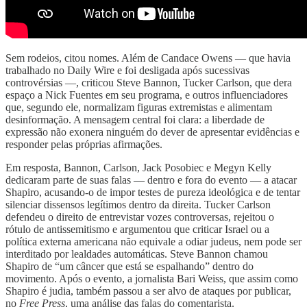
Sem rodeios, citou nomes. Além de Candace Owens — que havia
trabalhado no Daily Wire e foi desligada após sucessivas
controvérsias —, criticou Steve Bannon, Tucker Carlson, que dera
espaço a Nick Fuentes em seu programa, e outros influenciadores
que, segundo ele, normalizam figuras extremistas e alimentam
desinformação. A mensagem central foi clara: a liberdade de
expressão não exonera ninguém do dever de apresentar evidências e
responder pelas próprias afirmações.
Em resposta, Bannon, Carlson, Jack Posobiec e Megyn Kelly
dedicaram parte de suas falas — dentro e fora do evento — a atacar
Shapiro, acusando-o de impor testes de pureza ideológica e de tentar
silenciar dissensos legítimos dentro da direita. Tucker Carlson
defendeu o direito de entrevistar vozes controversas, rejeitou o
rótulo de antissemitismo e argumentou que criticar Israel ou a
política externa americana não equivale a odiar judeus, nem pode ser
interditado por lealdades automáticas. Steve Bannon chamou
Shapiro de “um câncer que está se espalhando” dentro do
movimento. Após o evento, a jornalista Bari Weiss, que assim como
Shapiro é judia, também passou a ser alvo de ataques por publicar,
no
Free Press
, uma análise das falas do comentarista.