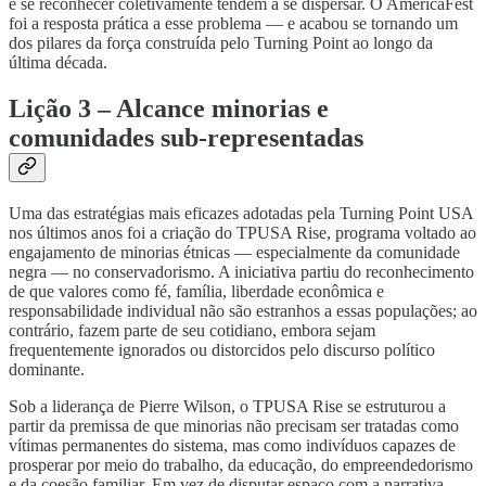
e se reconhecer coletivamente tendem a se dispersar. O AmericaFest
foi a resposta prática a esse problema — e acabou se tornando um
dos pilares da força construída pelo Turning Point ao longo da
última década.
Lição 3 – Alcance minorias e
comunidades sub-representadas
Uma das estratégias mais eficazes adotadas pela Turning Point USA
nos últimos anos foi a criação do TPUSA Rise, programa voltado ao
engajamento de minorias étnicas — especialmente da comunidade
negra — no conservadorismo. A iniciativa partiu do reconhecimento
de que valores como fé, família, liberdade econômica e
responsabilidade individual não são estranhos a essas populações; ao
contrário, fazem parte de seu cotidiano, embora sejam
frequentemente ignorados ou distorcidos pelo discurso político
dominante.
Sob a liderança de Pierre Wilson, o TPUSA Rise se estruturou a
partir da premissa de que minorias não precisam ser tratadas como
vítimas permanentes do sistema, mas como indivíduos capazes de
prosperar por meio do trabalho, da educação, do empreendedorismo
e da coesão familiar. Em vez de disputar espaço com a narrativa