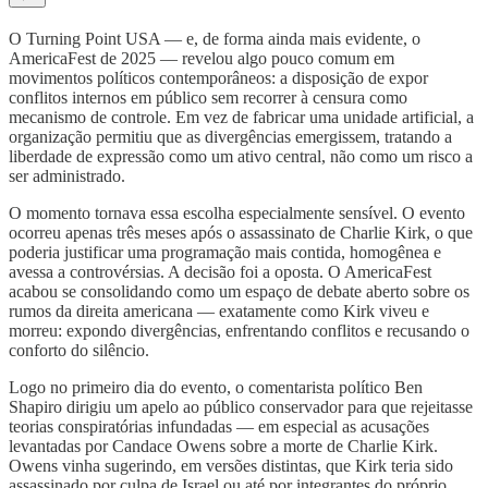
O Turning Point USA — e, de forma ainda mais evidente, o
AmericaFest de 2025 — revelou algo pouco comum em
movimentos políticos contemporâneos: a disposição de expor
conflitos internos em público sem recorrer à censura como
mecanismo de controle. Em vez de fabricar uma unidade artificial, a
organização permitiu que as divergências emergissem, tratando a
liberdade de expressão como um ativo central, não como um risco a
ser administrado.
O momento tornava essa escolha especialmente sensível. O evento
ocorreu apenas três meses após o assassinato de Charlie Kirk, o que
poderia justificar uma programação mais contida, homogênea e
avessa a controvérsias. A decisão foi a oposta. O AmericaFest
acabou se consolidando como um espaço de debate aberto sobre os
rumos da direita americana — exatamente como Kirk viveu e
morreu: expondo divergências, enfrentando conflitos e recusando o
conforto do silêncio.
Logo no primeiro dia do evento, o comentarista político Ben
Shapiro dirigiu um apelo ao público conservador para que rejeitasse
teorias conspiratórias infundadas — em especial as acusações
levantadas por Candace Owens sobre a morte de Charlie Kirk.
Owens vinha sugerindo, em versões distintas, que Kirk teria sido
assassinado por culpa de Israel ou até por integrantes do próprio