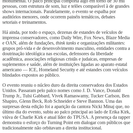
monumental. O palco principal comporta algo em torno de 30 mil
pessoas, com estrutura de som, luz e telões comparável à de grandes
shows internacionais. Paralelamente, o evento se espalha por
auditórios menores, onde ocorrem painéis temáticos, debates
setoriais e treinamentos.
Há ainda, por todo o espaço, dezenas de estandes de veículos de
imprensa conservadores, como Daily Wire, Fox News, Blaze Media
e OAN, além de fundações,
think tanks
e organizações militantes:
grupos pró-vida e de desenvolvimento masculino, entidades contra a
doutrinação ideológica nas escolas, defensores da liberdade
acadêmica, associações religiosas cristãs e judaicas, empresas de
suplementos e saúde, além de instituições ligadas ao aparato estatal
americano — ICE, Homeland Security e até estandes com veículos
blindados expostos ao público.
O evento reuniu o núcleo duro da direita conservadora dos Estados
Unidos. Passaram pelo palco nomes como J. D. Vance, Donald
Trump Jr., Tulsi Gabbard, Vivek Ramaswamy, Tucker Carlson, Ben
Shapiro, Glenn Beck, Rob Schneider e Steve Bannon. Uma das
surpresas desta edição foi a aparição da cantora Nicki Minaj que, no
último dia do evento, subiu ao palco principal ao lado de Erika Kirk,
viúva de Charlie Kirk e atual líder do TPUSA. A presença da rapper
demonstra o esforço do Turning Point em dialogar com públicos que
tradicionalmente não orbitavam a direita institucional.