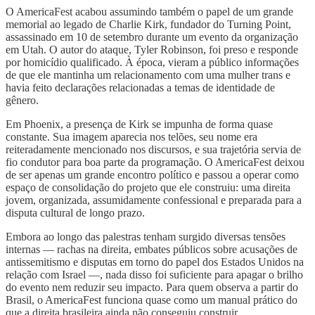
O AmericaFest acabou assumindo também o papel de um grande
memorial ao legado de Charlie Kirk, fundador do Turning Point,
assassinado em 10 de setembro durante um evento da organização
em Utah. O autor do ataque, Tyler Robinson, foi preso e responde
por homicídio qualificado. À época, vieram a público informações
de que ele mantinha um relacionamento com uma mulher trans e
havia feito declarações relacionadas a temas de identidade de
gênero.
Em Phoenix, a presença de Kirk se impunha de forma quase
constante. Sua imagem aparecia nos telões, seu nome era
reiteradamente mencionado nos discursos, e sua trajetória servia de
fio condutor para boa parte da programação. O AmericaFest deixou
de ser apenas um grande encontro político e passou a operar como
espaço de consolidação do projeto que ele construiu: uma direita
jovem, organizada, assumidamente confessional e preparada para a
disputa cultural de longo prazo.
Embora ao longo das palestras tenham surgido diversas tensões
internas — rachas na direita, embates públicos sobre acusações de
antissemitismo e disputas em torno do papel dos Estados Unidos na
relação com Israel —, nada disso foi suficiente para apagar o brilho
do evento nem reduzir seu impacto. Para quem observa a partir do
Brasil, o AmericaFest funciona quase como um manual prático do
que a direita brasileira ainda não conseguiu construir.