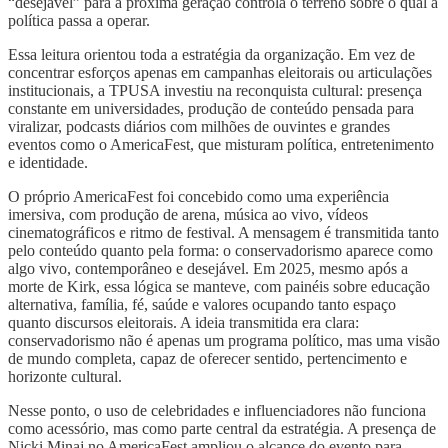
“desejável” para a próxima geração controla o terreno sobre o qual a
política passa a operar.
Essa leitura orientou toda a estratégia da organização. Em vez de
concentrar esforços apenas em campanhas eleitorais ou articulações
institucionais, a TPUSA investiu na reconquista cultural: presença
constante em universidades, produção de conteúdo pensada para
viralizar, podcasts diários com milhões de ouvintes e grandes
eventos como o AmericaFest, que misturam política, entretenimento
e identidade.
O próprio AmericaFest foi concebido como uma experiência
imersiva, com produção de arena, música ao vivo, vídeos
cinematográficos e ritmo de festival. A mensagem é transmitida tanto
pelo conteúdo quanto pela forma: o conservadorismo aparece como
algo vivo, contemporâneo e desejável. Em 2025, mesmo após a
morte de Kirk, essa lógica se manteve, com painéis sobre educação
alternativa, família, fé, saúde e valores ocupando tanto espaço
quanto discursos eleitorais. A ideia transmitida era clara:
conservadorismo não é apenas um programa político, mas uma visão
de mundo completa, capaz de oferecer sentido, pertencimento e
horizonte cultural.
Nesse ponto, o uso de celebridades e influenciadores não funciona
como acessório, mas como parte central da estratégia. A presença de
Nicki Minaj no AmericaFest ampliou o alcance do evento para