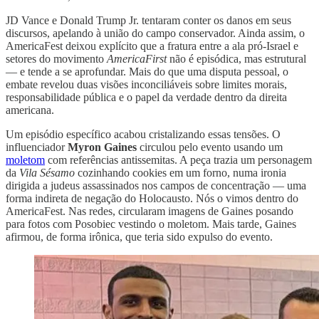
JD Vance e Donald Trump Jr. tentaram conter os danos em seus
discursos, apelando à união do campo conservador. Ainda assim, o
AmericaFest deixou explícito que a fratura entre a ala pró-Israel e
setores do movimento
AmericaFirst
não é episódica, mas estrutural
— e tende a se aprofundar. Mais do que uma disputa pessoal, o
embate revelou duas visões inconciliáveis sobre limites morais,
responsabilidade pública e o papel da verdade dentro da direita
americana.
Um episódio específico acabou cristalizando essas tensões. O
influenciador
Myron Gaines
circulou pelo evento usando um
moletom
com referências antissemitas. A peça trazia um personagem
da
Vila Sésamo
cozinhando cookies em um forno, numa ironia
dirigida a judeus assassinados nos campos de concentração — uma
forma indireta de negação do Holocausto. Nós o vimos dentro do
AmericaFest. Nas redes, circularam imagens de Gaines posando
para fotos com Posobiec vestindo o moletom. Mais tarde, Gaines
afirmou, de forma irônica, que teria sido expulso do evento.