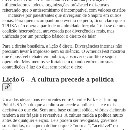
influenciadores judeus, organizações pró-Israel e discursos
reiterando que o antissemitismo é incompatível com valores cristãos
— inclusive por palestrantes que divergiam de Shapiro em outros
temas. Para quem acompanhou o evento de perto, ficou claro que a
TPUSA não opera a partir de unanimidade forçada. Trata-se de uma
coalizão heterogênea, atravessada por divergências reais, mas
unificada por um princípio básico: o direito de falar.
Para a direita brasileira, a lição é direta. Divergências internas não
precisam levar à implosão nem ao silêncio. O AmericaFest mostrou
que é possível debater em público, absorver o conflito e seguir
operando. Movimentos se fortalecem quando enfrentam suas
contradições à luz do dia, sem perder o eixo.
Lição 6 – A cultura precede a política
Uma das ideias mais recorrentes entre Charlie Kirk e a Turning
Point USA é a de que a cultura antecede a política — e é mais
decisiva do que ela. Sem uma base cultural sólida, vitórias eleitorais
tendem a ser frágeis e reversíveis. A cultura molda a política muito
antes de qualquer eleição. Leis podem ser revogadas, governos
substituídos, mas quem define o que é “normal”, “aceitável” ou