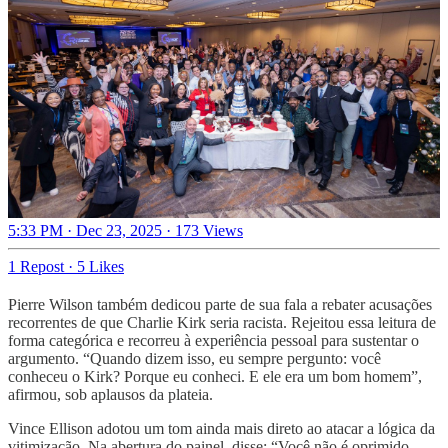
5:33 PM · Dec 23, 2025
·
173 Views
1 Repost
·
5 Likes
Pierre Wilson também dedicou parte de sua fala a rebater acusações
recorrentes de que Charlie Kirk seria racista. Rejeitou essa leitura de
forma categórica e recorreu à experiência pessoal para sustentar o
argumento. “Quando dizem isso, eu sempre pergunto: você
conheceu o Kirk? Porque eu conheci. E ele era um bom homem”,
afirmou, sob aplausos da plateia.
Vince Ellison adotou um tom ainda mais direto ao atacar a lógica da
vitimização. Na abertura do painel, disse: “Você não é oprimido